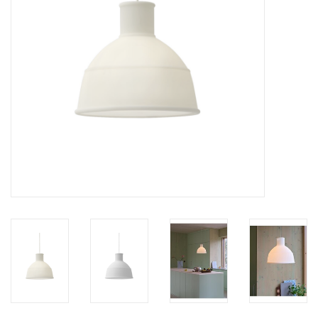
HEALTHY LIVING 健康家居
LATEST ARRIVALS 最新扺港
MATER 系列
FREDERICIA 系列
新斯堪的納維亞餐具角 @ MANKS
MANKS 特價區
Gift cards
STORIES 故事