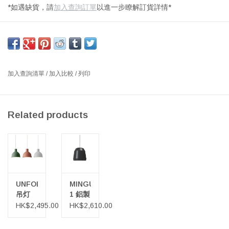
*如遇缺貨，請
加入查詢訂單
以進一步瞭解訂貨詳情*
UNFOLD 吊燈，半透明白色矽橡膠燈罩，透明磨砂蛋白石壓克力柔
光罩
尺寸：直徑 32.5 厘米 | 高 29.5 厘米
設計師：FORM US WITH LOVE
加入查詢清單
/
加入比較
/
列印
這款 Unfold 吊燈以柔和現代的風格重新詮釋了工業風吊燈。它採用
柔韌的矽橡膠製成，色彩鮮豔，帶來俏皮的觸感，營造出充滿活力
Related products
的氛圍。半透明材質可營造柔和的氛圍，是各種家居、辦公室和飯
店場所的理想選擇。
UNFOLD
MINGUS
吊灯
1 鋁製
吊燈
HK$2,495.00
HK$2,610.00