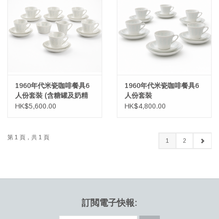
1960年代米瓷咖啡餐具6
1960年代米瓷咖啡餐具6
人份套裝 (含糖罐及奶精
人份套裝
罐)
HK$5,600.00
HK$4,800.00
第 1 頁，共 1 頁
1
2
訂閲電子快報: