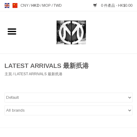
CNY
/
HKD
/
MOP
/
TWD
0 件產品 - HK$0.00
主頁
FURNITURE 傢俱
MANKS ANTIQUES 古董
LATEST ARRIVALS 最新扺港
主頁
/
LATEST ARRIVALS 最新扺港
LIGHTING 燈飾燈具
TABLEWARE 餐具
GIFTS & DECORATIVE 禮品
及雜項