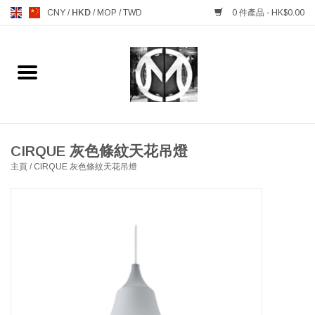
CNY
/
HKD
/
MOP
/
TWD
0 件產品 - HK$0.00
主頁
FURNITURE 傢俱
MANKS ANTIQUES 古董
CIRQUE 灰色條紋天花吊燈
主頁
/
CIRQUE 灰色條紋天花吊燈
LIGHTING 燈飾燈具
TABLEWARE 餐具
GIFTS & DECORATIVE 禮品
及雜項