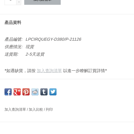
-
產品資料
產品編號:
LPCIRQUEGY-D380/P-21126
供應情況:
現貨
送貨期:
2-5天送貨
*如遇缺貨，請按
加入查詢清單
以進一步瞭解訂貨詳情*
深淺灰色條紋，旋壓鋁，3M 奶白色電線
尺寸: 直径150 X 高188 毫米, 直径220 X 高294 毫米 及 直径380 X
高478 毫米
設計師 : CLARA VON ZWEIGBERGK 丹麥
加入查詢清單
/
加入比較
/
列印
燈具通過塗有白色漆的內部反射鏡提供向下無眩光的柔光。CIRQUE
是一款受氣球、旋轉木馬、顏色和燈光啟發而在顏色和形式之間發