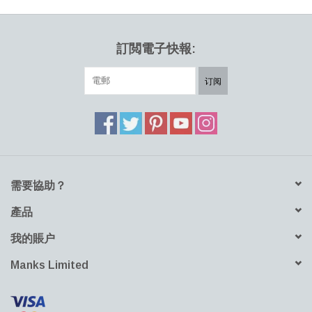
揮作用的光線遊戲。顏色排序的想法來自於圓周運動中的顏色變
化，這些顏色通常被認為是連續的線。形狀的靈感來自於TIVOLI花
園中幾座建築物上著名的洋蔥形圓頂。
訂閲電子快報:
下載產品資料表
下載 DXF 檔案
订阅
需要協助？
產品
我的賬户
Manks Limited