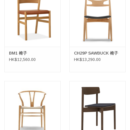
HEALTHY LIVING 健康家居
LATEST ARRIVALS 最新扺港
MATER 系列
FREDERICIA 系列
BM1 椅子
CH29P SAWBUCK 椅子
HK$12,560.00
HK$13,290.00
新斯堪的納維亞餐具角 @ MANKS
MANKS 特價區
Gift cards
STORIES 故事