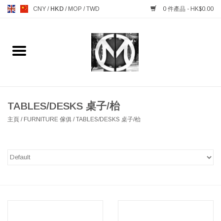
CNY
/
HKD
/
MOP
/
TWD
0 件產品 - HK$0.00
主頁
FURNITURE 傢俱
MANKS ANTIQUES 古董
TABLES/DESKS 桌子/枱
主頁
/
FURNITURE 傢俱
/
TABLES/DESKS 桌子/枱
LIGHTING 燈飾燈具
TABLEWARE 餐具
GIFTS & DECORATIVE 禮品
及雜項