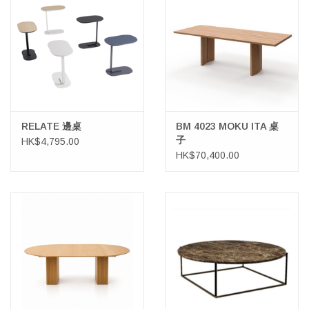
HEALTHY LIVING 健康家居
LATEST ARRIVALS 最新扺港
MATER 系列
FREDERICIA 系列
RELATE 邊桌
BM 4023 MOKU ITA 桌
子
HK$4,795.00
HK$70,400.00
新斯堪的納維亞餐具角 @ MANKS
MANKS 特價區
Gift cards
STORIES 故事