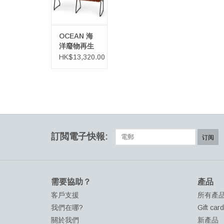
OCEAN 海
洋廢物再生
環保長椅
HK$13,320.00
訂閲電子快報:
订阅
需要協助？
產品
客戶支援
所有產
我們在哪?
Gift car
關於我們
新產品