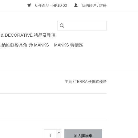
0 件產品 - HK$0.00
我的賬户 / 註冊
S & DECORATIVE 禮品及雜項
納維亞餐具角 @ MANKS
MANKS 特價區
主頁
/
TERRA 便攜式檯燈
+
加入購物車