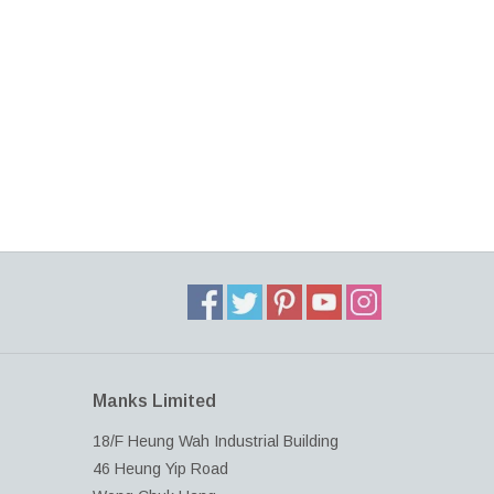
Manks Limited
18/F Heung Wah Industrial Building
46 Heung Yip Road