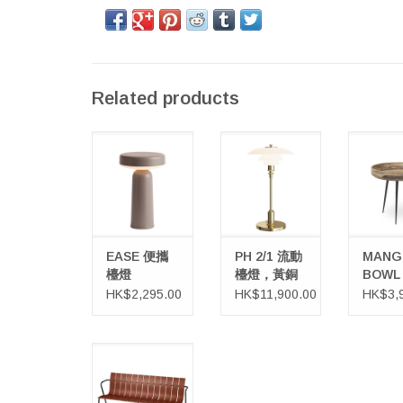
Related products
EASE 便攜檯燈
PH 2/1 流動檯
MANGO
燈，黃銅金屬底
天然芒
座
加入
加入購物車
EASE 便攜
PH 2/1 流動
MANG
檯燈
檯燈，黃銅
BOWL
金屬底座
芒果木
HK$2,295.00
HK$11,900.00
HK$3,
OCEAN 海洋廢
物再生環保長椅
加入購物車