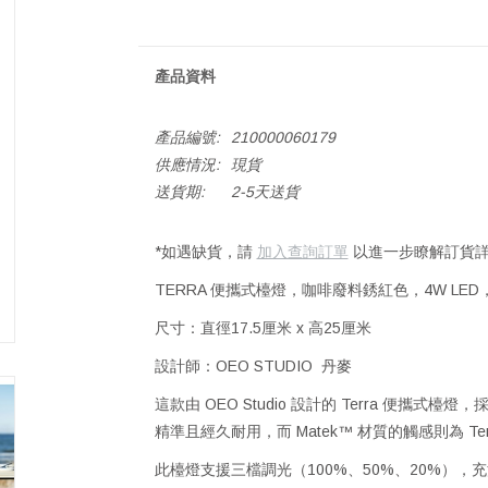
產品資料
產品編號:
210000060179
供應情況:
現貨
送貨期:
2-5天送貨
*如遇缺貨，請
加入查詢訂單
以進一步瞭解訂貨詳
TERRA 便攜式檯燈，咖啡廢料銹紅色，4W LED
尺寸：直徑17.5厘米 x 高25厘米
設計師：OEO STUDIO 丹麥
這款由 OEO Studio 設計的 Terra 便攜式
精準且經久耐用，而 Matek™ 材質的觸感則為 
此檯燈支援三檔調光（100%、50%、20%），充