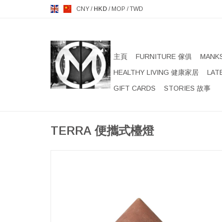
CNY
/
HKD
/
MOP
/
TWD
主頁
FURNITURE 傢俱
MANK
HEALTHY LIVING 健康家居
LAT
GIFT CARDS
STORIES 故事
TERRA 便攜式檯燈