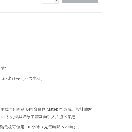
-
情*
，3.2米線長（不含光源）
檯燈，採用我們創新研發的廢棄物 Matek™ 製成。設計簡約、
Terra 系列燈具增添了清新而引人入勝的氣息。
滿電後可使用 10 小時（充電時間 6 小時）。