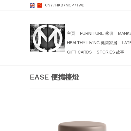
CNY
/
HKD
/
MOP
/
TWD
主頁
FURNITURE 傢俱
MANK
HEALTHY LIVING 健康家居
LAT
GIFT CARDS
STORIES 故事
EASE 便攜檯燈