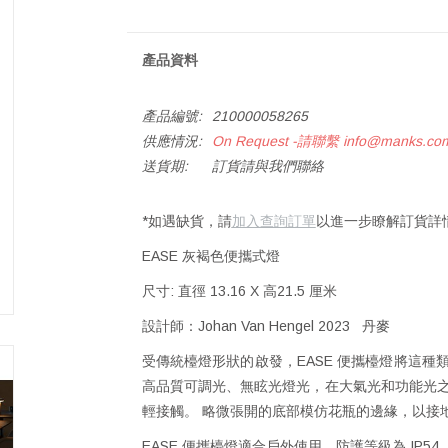
產品資料
產品編號:
210000058265
供應情況:
On Request -請聯繫
info@manks.co
送貨期:
訂貨請與我們聯絡
*如遇缺貨，請
加入查詢訂單
以進一步瞭解訂貨詳
EASE 灰褐色便攜式燈
尺寸: 直徑 13.16 X 高21.5 厘米
設計師：Johan Van Hengel 2023 丹麥
受傳統檯燈形狀的啟發，EASE 便攜檯燈將這種類型
高品質可調光、無眩光燈光，在大氣光和功能光之
輕接觸。 略微張開的底部模仿花瓶的邊緣，以接
EASE 便攜檯燈適合戶外使用，防護等級為 IP