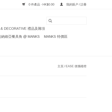
0 件產品 - HK$0.00
我的賬户 / 註冊
S & DECORATIVE 禮品及雜項
納維亞餐具角 @ MANKS
MANKS 特價區
主頁
/
EASE 便攜檯燈