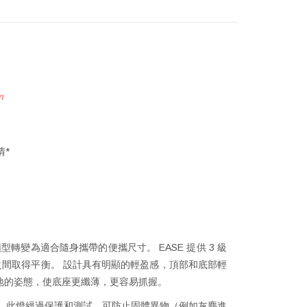
m
情*
轉變為適合隨身攜帶的便攜尺寸。 EASE 提供 3 級
間取得平衡。 設計具有明顯的輕盈感，頂部和底部輕
地的姿態，使底座更纖薄，更容易抓握。
54。 此燈經過保護和測試，可防止固體異物（例如灰塵進