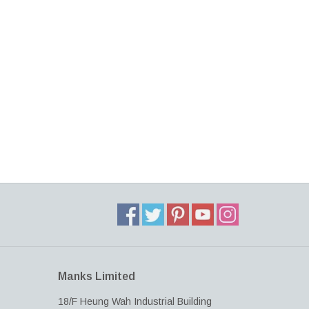
Manks Limited
18/F Heung Wah Industrial Building