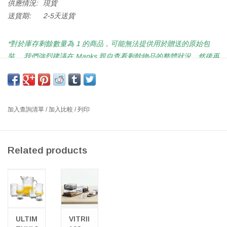
供應情況:
現貨
送貨期:
2-5天送貨
*對於庫存剩餘數量為 1 的商品，可能無法提供用於贈送的原始包
裝。 我們強烈建議在 Manks 親自查看剩餘物品的整體狀況，然後再
在線購買或致電 2522 2115 了解更多詳情。*
*如遇缺貨，請
加入查詢訂單
以進一步瞭解訂貨詳情*
MARI 甜品碗 (155毫米)
加入查詢清單
/
加入比較
/
列印
顏色: 啞光磨砂, 砂色
設計師： ARMI RATIA 1960 芬蘭
Related products
Mariskooli是珍貴的設計，也是許多芬蘭家庭的一部分。備受喜愛的
Mariskooli碗融合了俏皮的細節感。美麗的扇形邊緣沿頂部延伸，細
膩的凹槽覆蓋了碗的底部和莖部。裝飾性餐具非常適合用作家居裝
飾品或擺放食用堅果和糖果。還可以製作精美的甜點盤，用於冰淇
淋、布丁、水果或特殊的聖代冰淇淋。可愛的餐具，適合任何餐桌
ULTIMA
VITRIINI
佈置。清新的雨水增添了現代感。是美麗的婚禮或喬遷禮物。