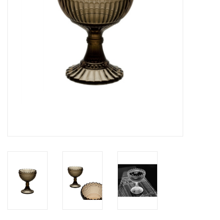
HEALTHY LIVING 健康家居
LATEST ARRIVALS 最新扺港
MATER 系列
FREDERICIA 系列
新斯堪的納維亞餐具角 @ MANKS
MANKS 特價區
Gift cards
STORIES 故事