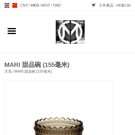
CNY
/
HKD
/
MOP
/
TWD
0 件產品 - HK$0.00
主頁
FURNITURE 傢俱
MANKS ANTIQUES 古董
MARI 甜品碗 (155毫米)
主頁
/
MARI 甜品碗 (155毫米)
LIGHTING 燈飾燈具
TABLEWARE 餐具
GIFTS & DECORATIVE 禮品
及雜項