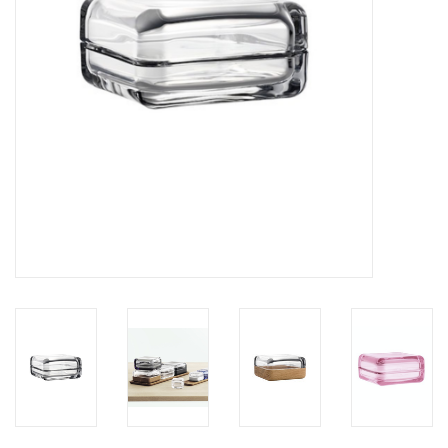
HEALTHY LIVING 健康家居
LATEST ARRIVALS 最新扺港
MATER 系列
FREDERICIA 系列
新斯堪的納維亞餐具角 @ MANKS
MANKS 特價區
Gift cards
STORIES 故事