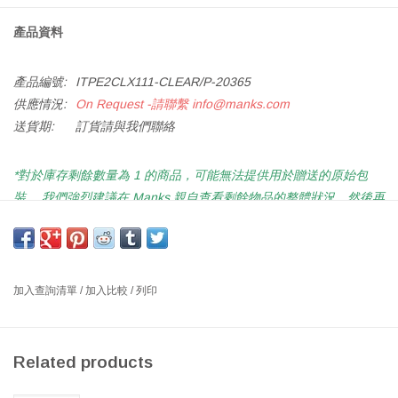
產品資料
產品編號:
ITPE2CLX111-CLEAR/P-20365
供應情況:
On Request -請聯繫
info@manks.com
送貨期:
訂貨請與我們聯絡
*對於庫存剩餘數量為 1 的商品，可能無法提供用於贈送的原始包
裝。 我們強烈建議在 Manks 親自查看剩餘物品的整體狀況，然後再
在線購買或致電 2522 2115 了解更多詳情。*
*如遇缺货，请按
加入查询清单
以了解订单和进一步的要求*
顏色: 透明, 透明拼橡木, 淺藍, 粉紅及湖水綠色
加入查詢清單
/
加入比較
/
列印
设计师： ANU PENTTINEN 2010 芬兰
Related products