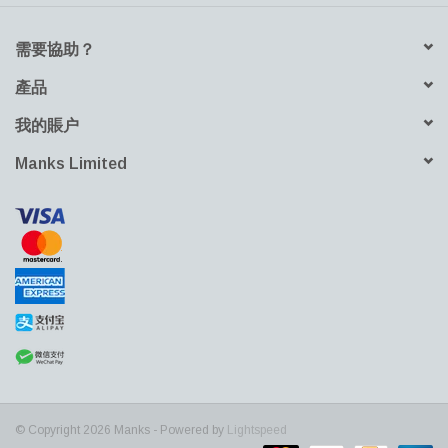
需要協助？
產品
我的賬户
Manks Limited
© Copyright 2026 Manks - Powered by
Lightspeed