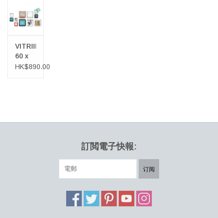
VITRIINI
60 x
60
HK$890.00
MM 玻
璃裝飾
盒
訂閲電子快報:
订阅