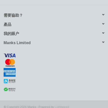
需要協助？
產品
我的賬户
Manks Limited
© Copyright 2026 Manks - Powered by
Lightspeed