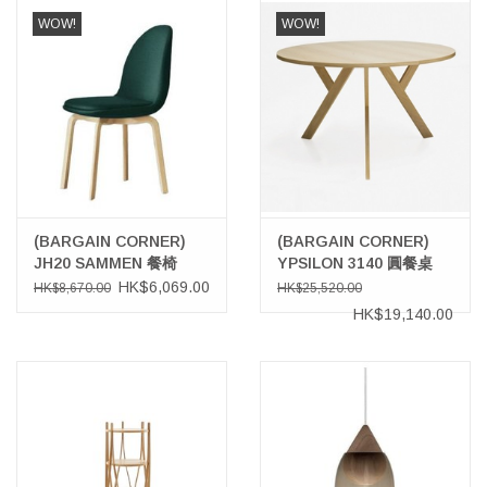
WOW!
WOW!
(BARGAIN CORNER)
(BARGAIN CORNER)
JH20 SAMMEN 餐椅
YPSILON 3140 圓餐桌
HK$6,069.00
HK$8,670.00
HK$25,520.00
HK$19,140.00