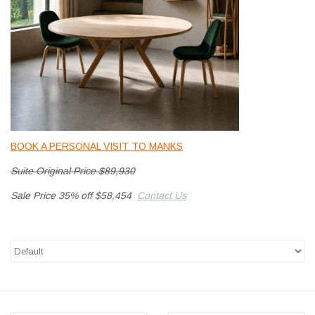
HEALTHY LIVING 健康家居
LATEST ARRIVALS 最新扺港
MATER 系列
FREDERICIA 系列
BOOK A PERSONAL VISIT TO MANKS
新斯堪的納維亞餐具角 @ MANKS
Suite Original Price $89,930
Sale Price 35% off $58,454
Contact Us
MANKS 特價區
Gift cards
STORIES 故事