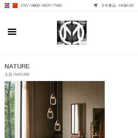
CNY
/
HKD
/
MOP
/
TWD
0 件產品 - HK$0.00
主頁
FURNITURE 傢俱
MANKS ANTIQUES 古董
NATURE
主頁
/
NATURE
LIGHTING 燈飾燈具
TABLEWARE 餐具
GIFTS & DECORATIVE 禮品
及雜項