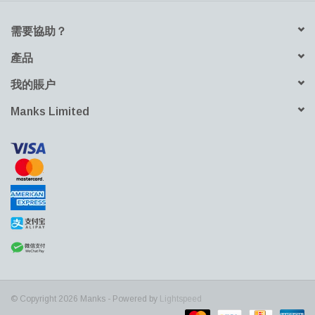
需要協助？
產品
我的賬户
Manks Limited
© Copyright 2026 Manks - Powered by
Lightspeed