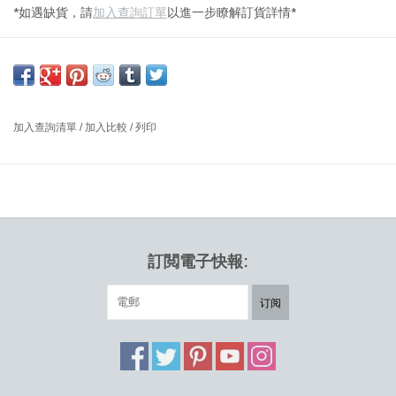
*如遇缺貨，請
加入查詢訂單
以進一步瞭解訂貨詳情*
天然橡木搭配深煙色燻玻璃燈罩
尺寸：DIA19.5 X H40.5CM
設計者：MAIJA PUOSKARI 芬蘭
加入查詢清單
/
加入比較
/
列印
Liuku 是一款現代吊燈，由芬蘭設計師 Maija Puoskari 設計。 Liuku
由彩色口吹玻璃燈罩組成，燈罩位於經過 FSC 認證的木質底座上，
有兩種不同的形狀，內置長壽命 LED。 Liuku 的燈罩有透明玻璃或
兩種美麗的煙色調或漸變紫羅蘭色可供選擇。此外，木質底座可以
單獨用作單一吊墜，也可以為住宅和商業環境創建行和簇。
訂閲電子快報:
订阅