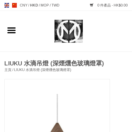
CNY
/
HKD
/
MOP
/
TWD
0 件產品 - HK$0.00
主頁
FURNITURE 傢俱
MANKS ANTIQUES 古董
LIUKU 水滴吊燈 (深煙燻色玻璃燈罩)
主頁
/
LIUKU 水滴吊燈 (深煙燻色玻璃燈罩)
LIGHTING 燈飾燈具
TABLEWARE 餐具
GIFTS & DECORATIVE 禮品
及雜項