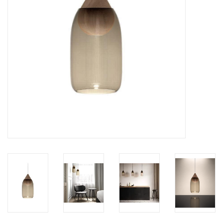
HEALTHY LIVING 健康家居
LATEST ARRIVALS 最新扺港
MATER 系列
FREDERICIA 系列
新斯堪的納維亞餐具角 @ MANKS
MANKS 特價區
Gift cards
STORIES 故事