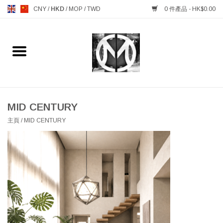
CNY
/
HKD
/
MOP
/
TWD
0 件產品 - HK$0.00
主頁
FURNITURE 傢俱
MANKS ANTIQUES 古董
MID CENTURY
主頁
/
MID CENTURY
LIGHTING 燈飾燈具
TABLEWARE 餐具
GIFTS & DECORATIVE 禮品
及雜項