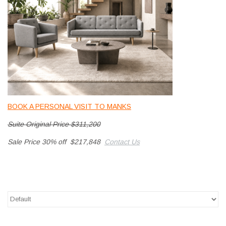
HEALTHY LIVING 健康家居
LATEST ARRIVALS 最新扺港
MATER 系列
FREDERICIA 系列
BOOK A PERSONAL VISIT TO MANKS
新斯堪的納維亞餐具角 @ MANKS
Suite Original Price $311,200
Sale Price 30% off $217,848
Contact Us
MANKS 特價區
Gift cards
STORIES 故事