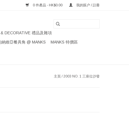
0 件產品 - HK$0.00
我的賬户 / 註冊
S & DECORATIVE 禮品及雜項
納維亞餐具角 @ MANKS
MANKS 特價區
主頁
/
2003 NO. 1 三座位沙發