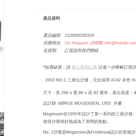
產品資料
產品編號:
210000038329
供應情況:
On Request -請聯繫
info@manks.co
送貨期:
訂貨請與我們聯絡
*如遇缺貨，請
加入查詢訂單
以進一步瞭解訂貨詳
2003 NO.1 三座位沙發，完全採用 #242 灰色 
尺寸：長 206 x 寬 86 x 高 83 厘米，座位高度：
設計師: BØRGE MOGENSEN, 1955 丹麥
Mogensen在1955年設計了第一系列的三座
使得沙發很好地成為了房間的焦點。
No. 1沙發是Mogensen為Fredericia設