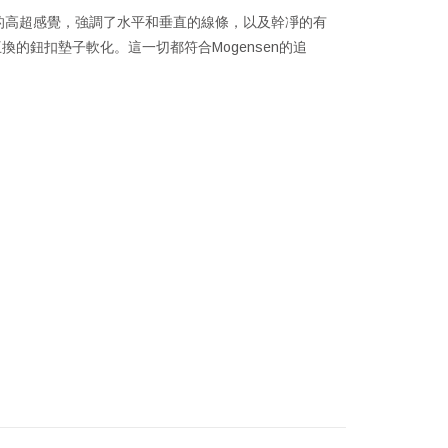
和比例的高超感覺，強調了水平和垂直的線條，以及幹凈的有
的鈕扣墊子軟化。這一切都符合Mogensen的追
。