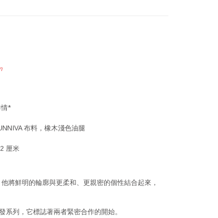
m
情*
SUNNIVA 布料，橡木淺色油腿
42 厘米
沙發。他將鮮明的輪廓與更柔和、更親密的個性結合起來，
計的首個沙發系列，它標誌著兩者緊密合作的開始。