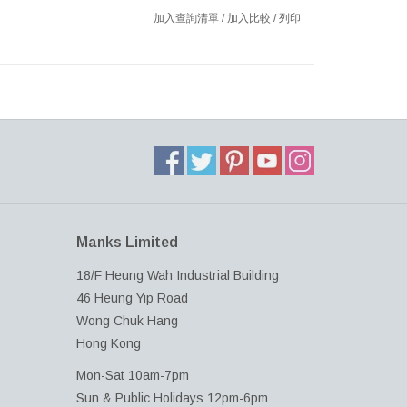
加入查詢清單
/
加入比較
/
列印
Manks Limited
18/F Heung Wah Industrial Building
46 Heung Yip Road
Wong Chuk Hang
Hong Kong
Mon-Sat 10am-7pm
Sun & Public Holidays 12pm-6pm