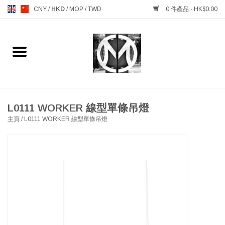
CNY
/
HKD
/
MOP
/
TWD
0 件產品 - HK$0.00
主頁
FURNITURE 傢俱
MANKS ANTIQUES 古董
L0111 WORKER 線型單條吊燈
主頁
/
L0111 WORKER 線型單條吊燈
LIGHTING 燈飾燈具
TABLEWARE 餐具
GIFTS & DECORATIVE 禮品
及雜項