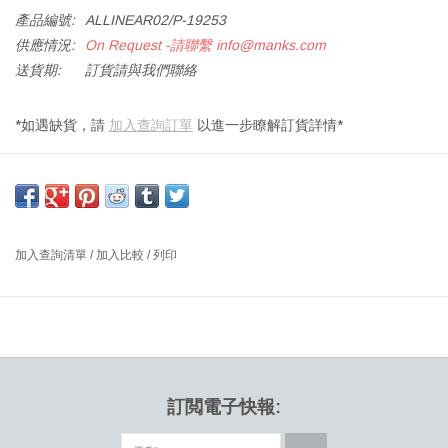
產品編號:
ALLINEAR02/P-19253
供應情況:
On Request -請聯繫
info@manks.com
送貨期:
訂貨請與我們聯絡
*如遇缺貨，請
加入查詢訂單
以進一步瞭解訂貨詳情*
L0111 WORKER 線型單條吊燈，中灰綠色NCS S6010-G70Y吊燈，
帶有日光控制選項，包括LED光源
尺寸：1467毫米
設計師：Joel Karlsson, Krook & Tjäder Design 瑞典
加入查詢清單
/
加入比較
/
列印
Worker燈具帶來一個向下的燈光裝飾效果，強調燈具的美麗的同
時，還提供了一個良好的照明效果，為一個相當封閉的原型設計組
合。“Worker采用了最新的LED技術，我相信這壹個設計在未來將適
用於許多不同類型的環境。” Joel Karlsson說。
下載產品資料表
下載產品三位檔案
訂閲電子快報: