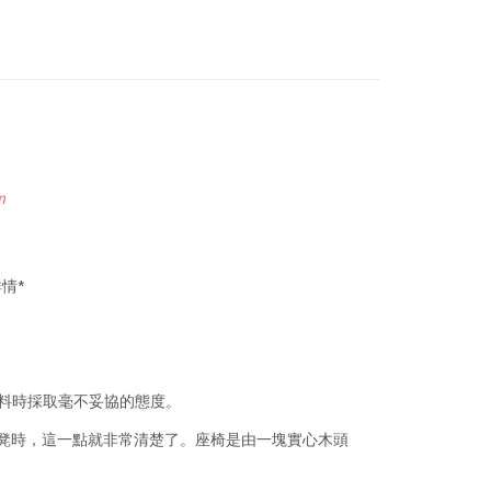
m
情*
材料時採取毫不妥協的態度。
優雅的穿鞋凳時，這一點就非常清楚了。座椅是由一塊實心木頭