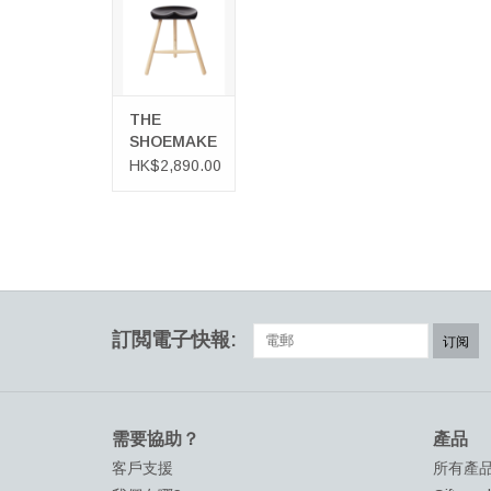
穿鞋椅 (49厘米
高)
加入購物車
THE
SHOEMAKER
穿鞋椅 (49
HK$2,890.00
厘米高)
訂閲電子快報:
订阅
需要協助？
產品
客戶支援
所有產