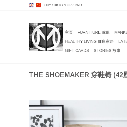
CNY
/
HKD
/
MOP
/
TWD
主頁
FURNITURE 傢俱
MANK
HEALTHY LIVING 健康家居
LAT
GIFT CARDS
STORIES 故事
THE SHOEMAKER 穿鞋椅 (4