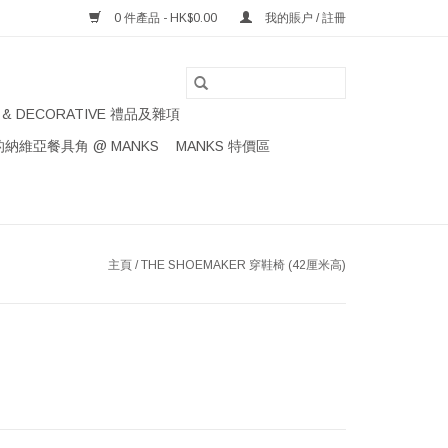
0 件產品 - HK$0.00
我的賬户 / 註冊
S & DECORATIVE 禮品及雜項
納維亞餐具角 @ MANKS
MANKS 特價區
主頁
/
THE SHOEMAKER 穿鞋椅 (42厘米高)