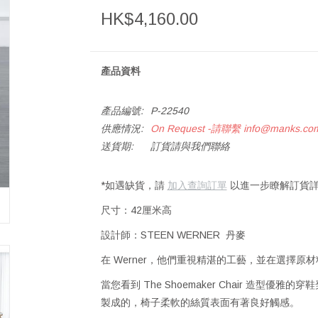
HK$4,160.00
產品資料
產品編號:
P-22540
供應情況:
On Request -請聯繫
info@manks.co
送貨期:
訂貨請與我們聯絡
*如遇缺貨，請
加入查詢訂單
以進一步瞭解訂貨詳
尺寸：42厘米高
設計師：STEEN WERNER 丹麥
在 Werner，他們重視精湛的工藝，並在選擇原
當您看到 The Shoemaker Chair 造型
製成的，椅子柔軟的絲質表面有著良好觸感。