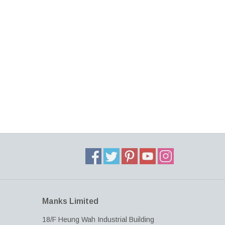
Manks Limited
18/F Heung Wah Industrial Building