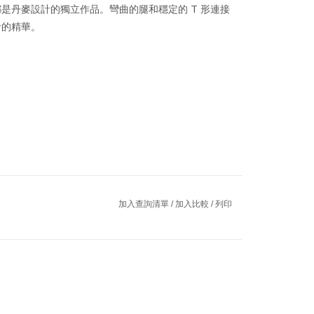
是丹麥設計的獨立作品。彎曲的腿和穩定的 T 形連接
計的精華。
加入查詢清單
/
加入比較
/
列印