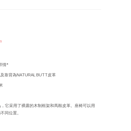
m
詳情*
位及靠背為NATURAL BUTT皮革
厘米
個作品，它采用了裸露的木制框架和馬鞍皮革。座椅可以用
的不同位置。