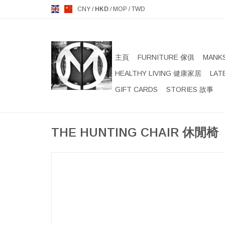
CNY
/
HKD
/
MOP
/
TWD
主頁
FURNITURE 傢俱
MANK
HEALTHY LIVING 健康家居
LAT
GIFT CARDS
STORIES 故事
THE HUNTING CHAIR 休閒椅