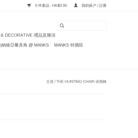
0 件產品 - HK$0.00
我的賬户 / 註冊
S & DECORATIVE 禮品及雜項
納維亞餐具角 @ MANKS
MANKS 特價區
主頁
/
THE HUNTING CHAIR 休閒椅