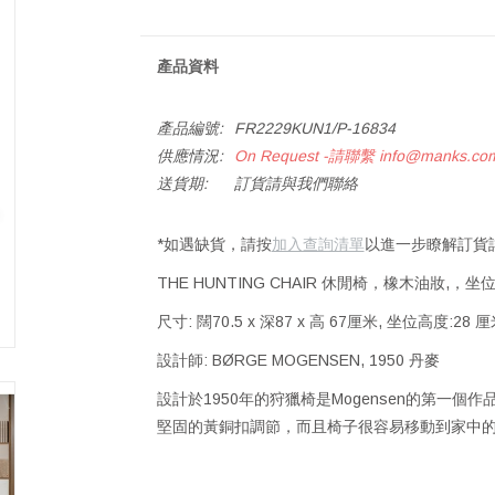
產品資料
產品編號:
FR2229KUN1/P-16834
供應情況:
On Request -請聯繫
info@manks.co
送貨期:
訂貨請與我們聯絡
*如遇缺貨，請按
加入查詢清單
以進一步瞭解訂貨
THE HUNTING CHAIR 休閒椅，橡木油妝,，坐
尺寸: 闊70.5 x 深87 x 高 67厘米, 坐位高度:28 
設計師: BØRGE MOGENSEN, 1950 丹麥
設計於1950年的狩獵椅是Mogensen的第一
堅固的黃銅扣調節，而且椅子很容易移動到家中