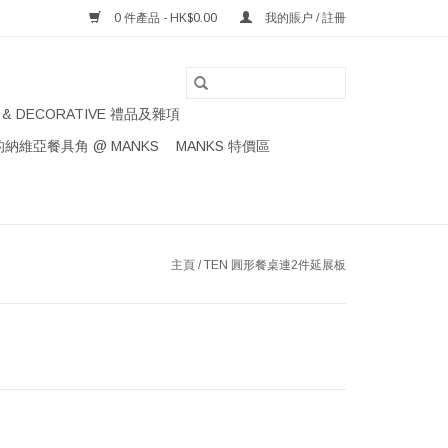
0 件產品 - HK$0.00
我的賬户 / 註冊
S & DECORATIVE 禮品及雜項
納維亞餐具角 @ MANKS
MANKS 特價區
主頁
/
TEN 圓形餐桌連2件延展板