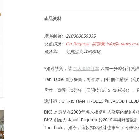
產品資料
產品編號:
210000059335
供應情況:
On Request -請聯繫
info@manks.co
送貨期:
訂貨請與我們聯絡
*如遇缺貨，請
加入查詢訂單
以進一步瞭解訂貨詳
Ten Table 圓形餐桌，可伸縮，附2個伸縮板
尺寸：直徑160公分（展開後160 x 260公分），
設計師：CHRISTIAN TROELS 和 JACOB PLEJ
DK3 是最早在2009年將木板桌引入斯堪的納
DK3 創始人 Jacob Plejdrup 於2019年與丹麥設
Ten Table。如今，這款獨家設計也推出了可伸