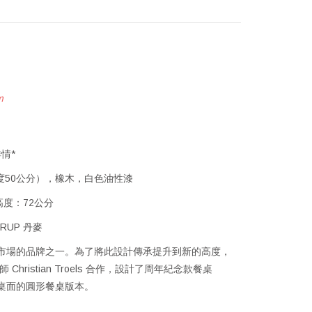
m
情*
（寬度50公分），橡木，白色油性漆
高度：72公分
DRUP 丹麥
維亞市場的品牌之一。為了將此設計傳承提升到新的高度，
計師 Christian Troels 合作，設計了周年紀念款餐桌
縮桌面的圓形餐桌版本。