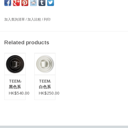
*如遇缺貨，請
加入查詢訂單
以進一步瞭解訂貨詳情*
尺寸: 水杯 0.3升, 15厘米及21厘米碗, 17厘米、21厘米及26厘米平
加入查詢清單
/
加入比較
/
列印
碟
設計師: KAJ FRANCK 1952 芬蘭
Related products
通用的Teema系列提供功能性，耐用性和精緻性的無窮組合。
芬蘭標誌性設計師Kaj Franck使用三種簡單的形式創建了心愛的
Teema系列：圓形、正方形和矩形。 用途廣泛，功能強大，經久耐
用和有着精緻無窮的組合。 這就是选择它們的原因。 Teema是極簡
北歐設計的象徵。 可在烤箱、冰櫃、洗碗機和微波爐中安全使用。
TEEMA
TEEMA
黑色帶來即刻的精緻。 與Teema系列中的相同顏色或其他顏色混合
黑色系
白色系
搭配。可收藏一套Teema系列。是绝佳的的婚禮或喬遷禮物。
列餐具
列餐具
HK$540.00
HK$250.00