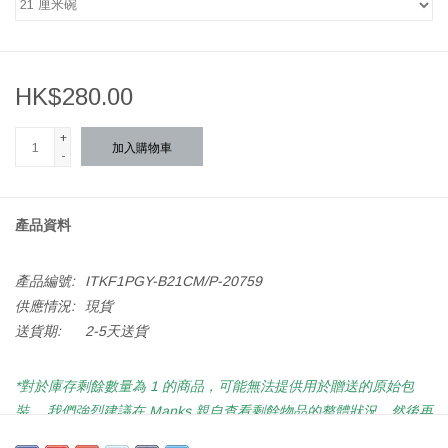
HK$280.00
+
加入購物車
-
產品資料
產品編號:
ITKF1PGY-B21CM/P-20759
供應情況:
現貨
送貨期:
2-5天送貨
*對於庫存剩餘數量為 1 的商品，可能無法提供用於贈送的原始包
裝。 我們強烈建議在 Manks 親自查看剩餘物品的整體狀況，然後再
在線購買或致電 2522 2115 了解更多詳情。*