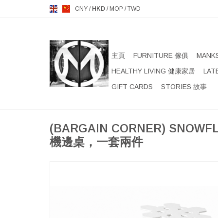
CNY
/
HKD
/
MOP
/
TWD
主頁
FURNITURE 傢俱
MANK
HEALTHY LIVING 健康家居
LAT
GIFT CARDS
STORIES 故事
(BARGAIN CORNER) SNOW
機邊桌，一套兩件