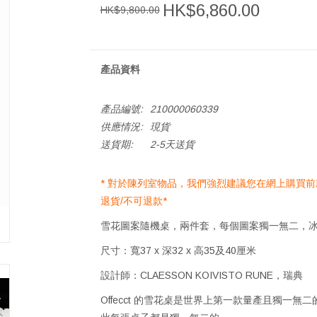
HK$6,860.00
HK$9,800.00
產品資料
產品編號:
210000060339
供應情況:
現貨
送貨期:
2-5天送貨
* 對於陳列室物品，我們強烈建議您在網上購買前親
退貨/不可退款*
雪花圖案隨機桌，兩件套，每個圖案獨一無二，
尺寸：寬37 x 深32 x 高35及40厘米
設計師：CLAESSON KOIVISTO RUNE，瑞典
Offecct 的雪花桌是世界上第一款量產且獨一