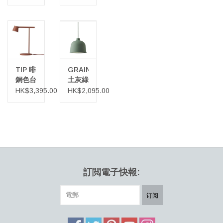
TIP 啡
GRAIN
銅色台
土灰綠
燈
色吊灯
HK$3,395.00
HK$2,095.00
訂閲電子快報:
订阅