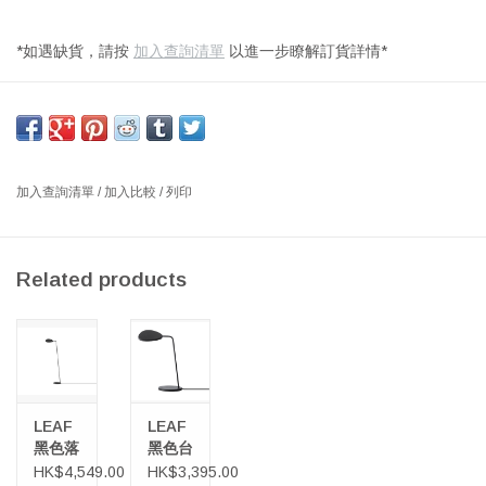
*如遇缺貨，請按
加入查詢清單
以進一步瞭解訂貨詳情*
顏色：棕色
尺寸：長 180 X 寬 115 厘米
設計師：MARGRETHE ODGAARD 丹麥
加入查詢清單
/
加入比較
/
列印
Ripple Throw 毛氈乍一看似乎很簡單，但仔細觀察後，編織技術會
產生一種隨織物運動而變化的視覺錯覺。Ripple Throw 毛氈有多種
顏色可供選擇，重量輕，同時為用戶提供充足的溫暖。
Related products
LEAF
LEAF
黑色落
黑色台
地燈
灯
HK$4,549.00
HK$3,395.00