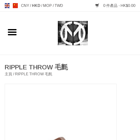
CNY
/
HKD
/
MOP
/
TWD
0 件產品 - HK$0.00
主頁
FURNITURE 傢俱
MANKS ANTIQUES 古董
RIPPLE THROW 毛氈
主頁
/
RIPPLE THROW 毛氈
LIGHTING 燈飾燈具
TABLEWARE 餐具
GIFTS & DECORATIVE 禮品
及雜項