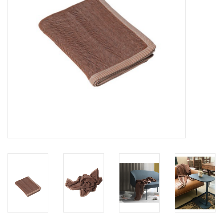
HEALTHY LIVING 健康家居
LATEST ARRIVALS 最新扺港
MATER 系列
FREDERICIA 系列
新斯堪的納維亞餐具角 @ MANKS
MANKS 特價區
Gift cards
STORIES 故事