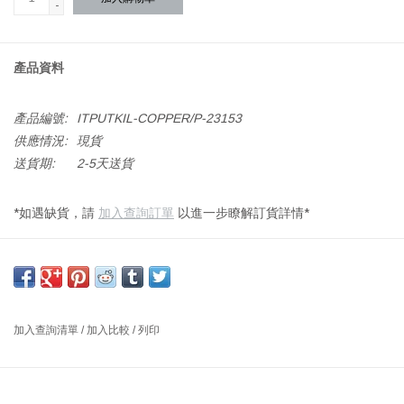
-
產品資料
產品編號:
ITPUTKIL-COPPER/P-23153
供應情況:
現貨
送貨期:
2-5天送貨
*如遇缺貨，請
加入查詢訂單
以進一步瞭解訂貨詳情*
材質：手工吹製玻璃
光源：最大功率 20 瓦 LED（不含）
尺寸：寬 16 厘米 x 高 34 厘米
加入查詢清單
/
加入比較
/
列印
設計師：MATTI KLENELL 芬蘭
Putki 燈最初由設計師 Matti Klenell 領導的團隊設計製作，該團隊包
括 Iittala，用於瑞典斯德哥爾摩國家博物館的重新開放。這些巨大的