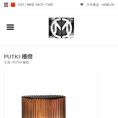
CNY
/
HKD
/
MOP
/
TWD
0 件產品 - HK$0.00
主頁
FURNITURE 傢俱
MANKS ANTIQUES 古董
PUTKI 檯燈
主頁
/
PUTKI 檯燈
LIGHTING 燈飾燈具
TABLEWARE 餐具
GIFTS & DECORATIVE 禮品
及雜項