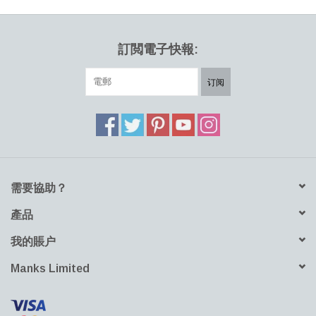
玻璃燈被放置在博物館餐廳的窗戶上。 Iittala 將 Putki 燈放大，用於
Matti Klenell 創作的新系列，該系列以令人印象深刻的三種互補色手
工吹製玻璃燈籠為特色。 Putki 燈溫暖的銅色燈罩由芬蘭 Iittala 玻璃
訂閲電子快報:
工廠手工吹製而成。垂直的線條和簡潔的設計為任何室內空間增添
了簡約的精緻感，而 Putki 燈柔和的光芒則帶來寧靜。粉末塗層鋼/
订阅
赤陶色底座。
需要協助？
產品
我的賬户
Manks Limited