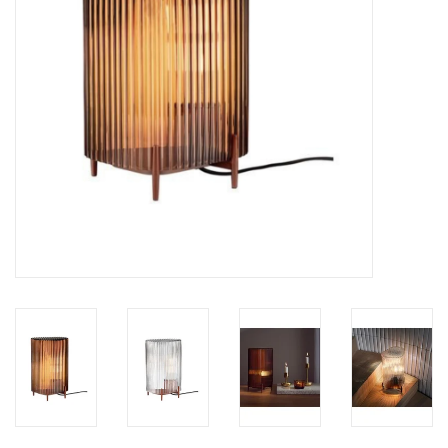
HEALTHY LIVING 健康家居
LATEST ARRIVALS 最新扺港
MATER 系列
FREDERICIA 系列
新斯堪的納維亞餐具角 @ MANKS
MANKS 特價區
Gift cards
STORIES 故事