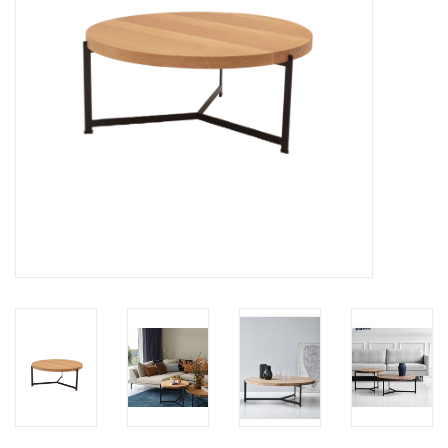
HEALTHY LIVING 健康家居
LATEST ARRIVALS 最新扺港
MATER 系列
FREDERICIA 系列
新斯堪的納維亞餐具角 @ MANKS
MANKS 特價區
Gift cards
STORIES 故事