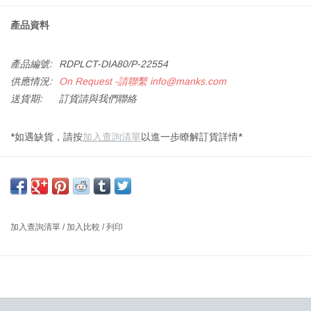
產品資料
產品編號:
RDPLCT-DIA80/P-22554
供應情況:
On Request -請聯繫
info@manks.com
送貨期:
訂貨請與我們聯絡
*如遇缺貨，請按
加入查詢清單
以進一步瞭解訂貨詳情*
PLATEAU 咖啡桌 / 茶几，橡木油妝面，黑色漆油腳
尺寸: 直徑80 X 高35厘米
設計師: SOREN ROSE STUDIO 2015 丹麥
加入查詢清單
/
加入比較
/
列印
是以樹幹靈感設計的，一個小茶几側台，可以融入任何佈景及房
間，美觀和質量是至關重要的。
PLATEAU是一個集低調個性、美麗和永恒一身的咖啡邊桌，堅實的
木制頂部和優雅的三腳鋼架。桌子是由丹麥設計師Søren Rose設計,
並在2015年首次推出。PLATEAU系列提供了一個多樣化的選擇咖啡