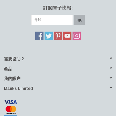
和茶几，可以單獨使用或放在一起組合，形成個性獨特的外觀。
訂閲電子快報:
桌面靈感來自樹幹,設計師Søren Rose想象PLATEAU桌面被是直接
订阅
從樹幹切出的美麗的原始“切片”。在整個設計過程中,Søren Rose一
直把細節從最初的草圖開始,最終設計出這個簡約又精緻的咖啡桌。
需要協助？
產品
我的賬户
Manks Limited