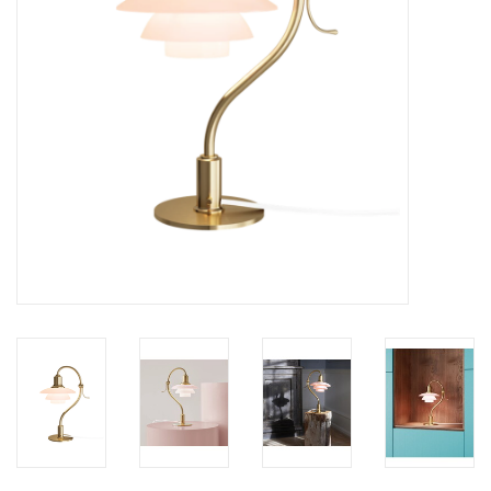
HEALTHY LIVING 健康家居
LATEST ARRIVALS 最新扺港
MATER 系列
FREDERICIA 系列
新斯堪的納維亞餐具角 @ MANKS
MANKS 特價區
Gift cards
STORIES 故事