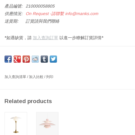
產品編號:
210000058805
供應情況:
On Request -請聯繫
info@manks.com
送貨期:
訂貨請與我們聯絡
*如遇缺貨，請
加入查詢訂單
以進一步瞭解訂貨詳情*
PH 2/2 問號檯燈，未經處理的拉絲黃銅，人工吹製的淡玫瑰色玻璃
燈罩，直通開關，2.8 米白色布電線，帶英式插頭
尺寸：寬200 x 高410毫米
設計師：POUL HENNINGSEN 丹麥
加入查詢清單
/
加入比較
/
列印
PH 2/2 問號檯燈最初由 Poul Henningsen 於 1931 年設計，基於標
誌性的三燈罩系統（即 System PH），其中三個吹製玻璃燈罩可提
Related products
供柔和無眩光的光線。
這款小巧的檯燈因燈桿的曲率而得名，它具有獨特的外形和可調節
的燈頭，燈頭可以旋轉 45 度，以將光線引導到所需的位置。
直到 20 世紀 50 年代中期，PH 2/2 問號檯燈都是由黃銅製成，並配