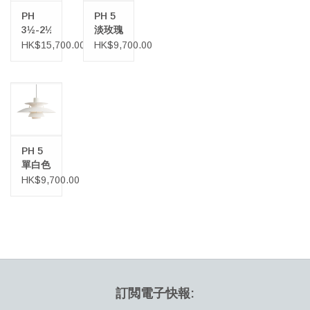
有琥珀色、紅色或黃色的彩色玻璃燈罩，以及經典的乳白色玻璃，
PH
PH 5
為了紀念這一點以及亨寧森對色彩和光線的迷戀，PH 2/2 問號淡玫
3½-2½
淡玫瑰
瑰色檯燈應運而生。
黃銅色
色天花
HK$15,700.00
HK$9,700.00
檯燈
吊燈
PH 5
單白色
吊燈
HK$9,700.00
訂閲電子快報: