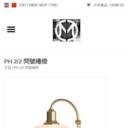
CNY
/
HKD
/
MOP
/
TWD
0 件產品 - HK$0.00
主頁
FURNITURE 傢俱
MANKS ANTIQUES 古董
PH 2/2 問號檯燈
主頁
/
PH 2/2 問號檯燈
LIGHTING 燈飾燈具
TABLEWARE 餐具
GIFTS & DECORATIVE 禮品
及雜項