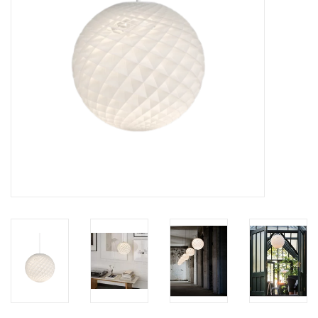
HEALTHY LIVING 健康家居
LATEST ARRIVALS 最新扺港
MATER 系列
FREDERICIA 系列
新斯堪的納維亞餐具角 @ MANKS
MANKS 特價區
Gift cards
STORIES 故事