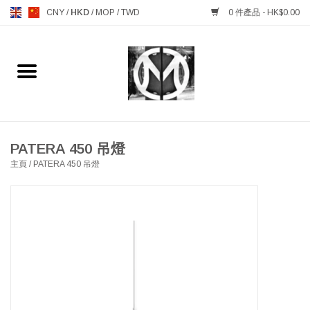
CNY
/
HKD
/
MOP
/
TWD
0 件產品 - HK$0.00
主頁
FURNITURE 傢俱
MANKS ANTIQUES 古董
PATERA 450 吊燈
主頁
/
PATERA 450 吊燈
LIGHTING 燈飾燈具
TABLEWARE 餐具
GIFTS & DECORATIVE 禮品
及雜項