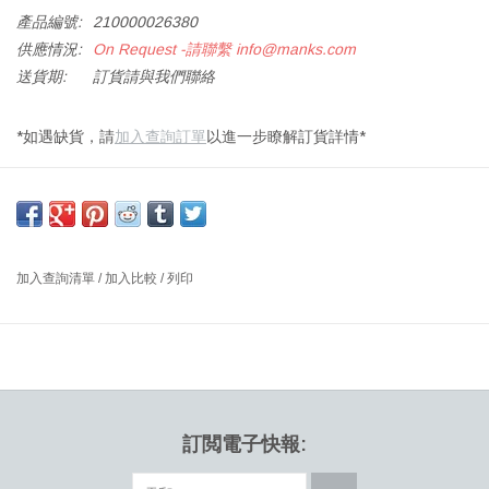
產品編號:
210000026380
供應情況:
On Request -請聯繫
info@manks.com
送貨期:
訂貨請與我們聯絡
*如遇缺貨，請
加入查詢訂單
以進一步瞭解訂貨詳情*
PATERA 450 吊燈，白色切割霧面 PVC 燈罩，霧面鍍鉻黃銅和壓鑄
壓克力吊燈，光源：60W E27（不含），4M 電纜
尺寸：直徑450 X 高433 毫米
設計師：ØIVIND SLAATTO 丹麥
加入查詢清單
/
加入比較
/
列印
2015 年，Øivind Slaatto 設計的 Patera 吊燈作為經典枝形吊燈的現
代演繹推出，為當代空間帶來發光的焦點和柔和、動態的照明。
Patera 的無眩光 360 度照明是其複雜設計的結果，其不同位置的單
元使周圍的空間、人和物體沐浴在自然、均勻且討人喜歡的光線
中。 從各個角度來看，該形式都很美麗，其基於斐波那契數列的結
訂閲電子快報:
構從每個有利角度都提供了不同的印象。