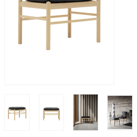
HEALTHY LIVING 健康家居
LATEST ARRIVALS 最新扺港
MATER 系列
FREDERICIA 系列
新斯堪的納維亞餐具角 @ MANKS
MANKS 特價區
Gift cards
STORIES 故事