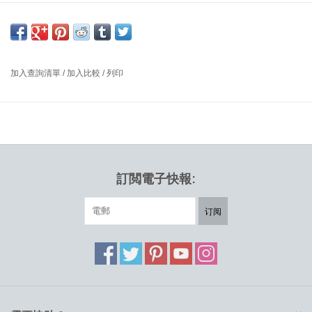
OW149-F 腳凳，實心橡木框架，油面，#7150 黑色 LOKE 皮革坐
墊
適用於配搭OW149 COLONIAL 椅子
尺寸：寬60 x 深40 x 高46 厘米
加入查詢清單
/
加入比較
/
列印
設計師：OLE WANSCHER 丹麥
Ole Wanscher 的 OW149F 殖民風格凳子外觀簡潔、輕盈。 雖然它
與 OW149 殖民椅完美搭配，但憑藉其出色的表面處理和手工編織
的藤椅，它本身就是一件美麗的物品。
訂閲電子快報:
订阅