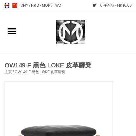
CNY
/
HKD
/
MOP
/
TWD
0 件產品 - HK$0.00
主頁
FURNITURE 傢俱
MANKS ANTIQUES 古董
OW149-F 黑色 LOKE 皮革腳凳
主頁
/
OW149-F 黑色 LOKE 皮革腳凳
LIGHTING 燈飾燈具
TABLEWARE 餐具
GIFTS & DECORATIVE 禮品
及雜項