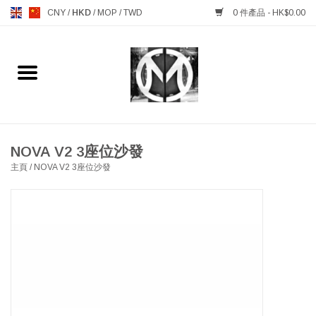
CNY
/
HKD
/
MOP
/
TWD
0 件產品 - HK$0.00
主頁
FURNITURE 傢俱
MANKS ANTIQUES 古董
NOVA V2 3座位沙發
主頁
/
NOVA V2 3座位沙發
LIGHTING 燈飾燈具
TABLEWARE 餐具
GIFTS & DECORATIVE 禮品
及雜項