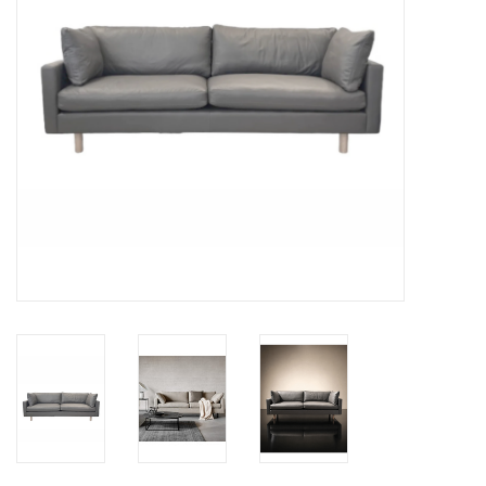
HEALTHY LIVING 健康家居
LATEST ARRIVALS 最新扺港
MATER 系列
FREDERICIA 系列
新斯堪的納維亞餐具角 @ MANKS
MANKS 特價區
Gift cards
STORIES 故事