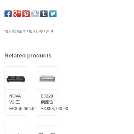
NOVA V2 3座位沙發, BARONA 灰色皮革, 淺色橡木腿
尺寸: 長218 X 深83 X 高84厘米
設計師: LARS WENDELBO 丹麥
加入查詢清單
/
加入比較
/
列印
Nova 沙發擁有一種嚴肅的美學，將眾所周知的類型提煉到其本質 -
留下無與倫比的舒適感，柔軟的側墊和靠墊確保了這一點。
Related products
NOVA
EJ220
V2 三
兩座位
座位沙
沙發
HK$55,060.00
HK$58,700.00
發