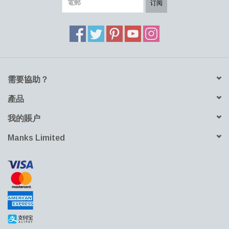
订阅
躺椅是模塊化和可配置的，可以塑造直線和彎曲模塊的無縫無盡結
構，只有集成的扶手將座椅分開。它可以創建具有復雜印象的大型
社交和流量控製配置，或者與Nova C系列的兄弟姐妹一起創造整個
自然環境。它的可配置性也涉及到顏色和配件，每個項目都可以是
獨一無二的。
需要協助？
產品
我的賬户
Manks Limited