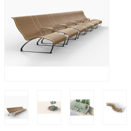
HEALTHY LIVING 健康家居
LATEST ARRIVALS 最新扺港
MATER 系列
FREDERICIA 系列
新斯堪的納維亞餐具角 @ MANKS
MANKS 特價區
Gift cards
STORIES 故事