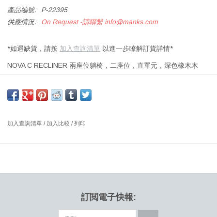
產品編號:
P-22395
供應情況:
On Request -請聯繫
info@manks.com
*如遇缺貨，請按
加入查詢清單
以進一步瞭解訂貨詳情*
NOVA C RECLINER 兩座位躺椅，二座位，直單元，深色橡木木
皮，塗粉鋼腳，含腳墊
尺寸: 寬120x 深135 x 高120厘米，座位高度：45厘米
設計師：JOHAN BERHIN 瑞典
加入查詢清單
/
加入比較
/
列印
Nova C躺椅，有單靠背和雙靠背兩種。這是Nova C Back的休闲椅
的變體，採用符合人體工程學的貼身設計，適合傾斜的坐姿。躺椅
非常適合放置在靠近家庭區域，靠近餐飲和零售的地方。與傳統的
可躺式單人座椅相比，這是一個更具社交性的座椅，適合情侶或家
庭。該產品的扶手是咖啡杯，三明治或筆記本電腦的理想表面。適
合一起放鬆，而不是一個人睡幾個小時。傾斜的座位位置還會增加
訂閲電子快報:
流到腿部的血液，這也是機場旅客在需要進行下一次飛行並坐在有
限的腿部空間內之前在機場的中途停留所需要的。