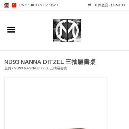
CNY
/
HKD
/
MOP
/
TWD
0 件產品 - HK$0.00
主頁
FURNITURE 傢俱
MANKS ANTIQUES 古董
ND93 NANNA DITZEL 三抽屜書桌
主頁
/
ND93 NANNA DITZEL 三抽屜書桌
LIGHTING 燈飾燈具
TABLEWARE 餐具
GIFTS & DECORATIVE 禮品
及雜項