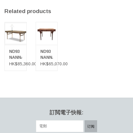
來說，這是她的職業生涯的第一步。 後來，她以多才多藝的設計師
Related products
身份而聞名，從事家具、珠寶和紡織品的設計工作，她始終對設計
表現出深刻的洞察力。
Ditzel以她活潑而敏感的觸覺而聞名，她成為丹麥設計學院的第一位
獲得真正突破的女設計師。 Ditzel的一些設計仍被保留生產，她被認
為是20世紀最成功的丹麥設計師之一。
ND93
ND93
NANNA
NANNA
DITZEL
DITZEL
HK$85,360.00
HK$65,070.00
四抽屜
兩抽屜
書桌
書桌
訂閲電子快報:
订阅