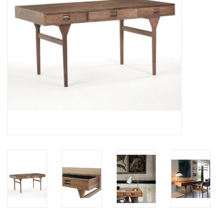
HEALTHY LIVING 健康家居
LATEST ARRIVALS 最新扺港
MATER 系列
FREDERICIA 系列
新斯堪的納維亞餐具角 @ MANKS
MANKS 特價區
Gift cards
STORIES 故事