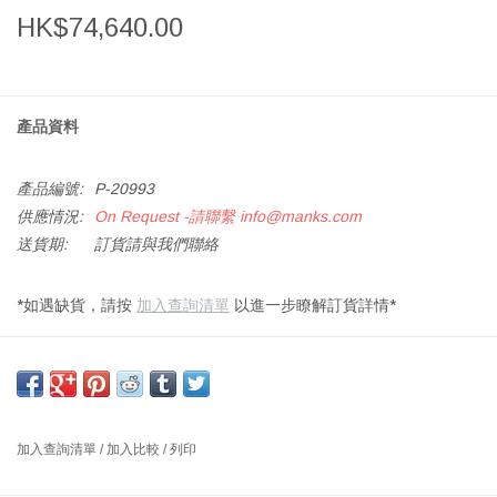
HK$74,640.00
產品資料
產品編號:
P-20993
供應情況:
On Request -請聯繫
info@manks.com
送貨期:
訂貨請與我們聯絡
*如遇缺貨，請按
加入查詢清單
以進一步瞭解訂貨詳情*
ND93 NANNA DITZEL 三抽屜書桌，胡桃木，油妝
尺寸：長 145 X 寬 75 X 高 76 厘米
設計師：NANNA DITZEL 1962 丹麥
加入查詢清單
/
加入比較
/
列印
Nanna Ditzel (1923-2005年) 最初在哥本哈根擔任制櫃工學徒。 對
於當時的女性來說，這是一個有爭議的做法，但是對於年輕的Ditzel