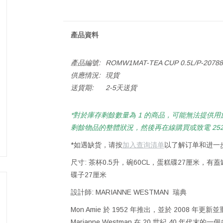
產品資料
產品編號:
ROMW1MAT-TEA CUP 0.5L/P-20788
供應情況:
現貨
送貨期:
2-5天送貨
*對於庫存剩餘數量為 1 的商品，可能無法提供用於
剩餘物品的整體狀況，然後再在線購買或致電 2522 
*如遇缺货，请按
加入查询清单
以了解订单和进一
尺寸: 茶杯0.5升，碗60CL，蛋糕碟27厘米，有蓋
碟子27厘米
設計師: MARIANNE WESTMAN 瑞典
Mon Amie 於 1952 年推出，並於 2008 年更
Marianne Westman 在 20 世紀 40