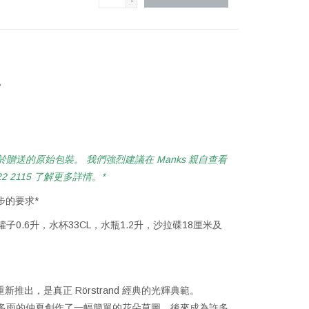
-
贈送的原始包裝。 我們強烈建議在 Manks 親自查看
2115 了解更多詳情。*
步的要求*
罐子0.6升，水杯33CL，水瓶1.2升，沙拉碟18厘米及
新並重新推出，是真正 Rörstrand 經典的光輝典範。
 年代末的一個多雨的仲夏創作了一幅簡單的花朵草圖，後來成為許多