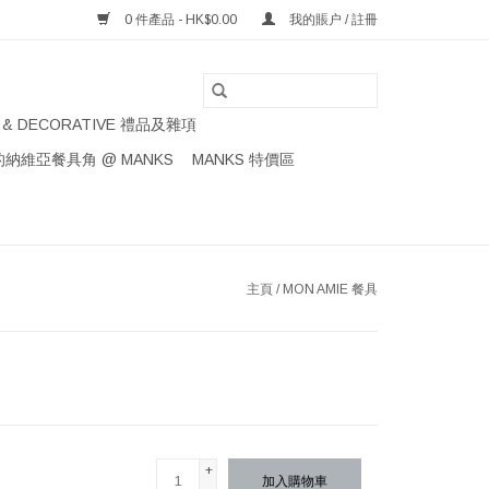
0 件產品 - HK$0.00
我的賬户 / 註冊
S & DECORATIVE 禮品及雜項
納維亞餐具角 @ MANKS
MANKS 特價區
主頁
/
MON AMIE 餐具
+
加入購物車