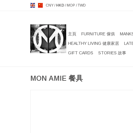
CNY
/
HKD
/
MOP
/
TWD
主頁
FURNITURE 傢俱
MANK
HEALTHY LIVING 健康家居
LAT
GIFT CARDS
STORIES 故事
MON AMIE 餐具