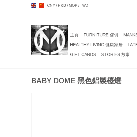
CNY
/
HKD
/
MOP
/
TWD
主頁
FURNITURE 傢俱
MANK
HEALTHY LIVING 健康家居
LAT
GIFT CARDS
STORIES 故事
BABY DOME 黑色鋁製檯燈