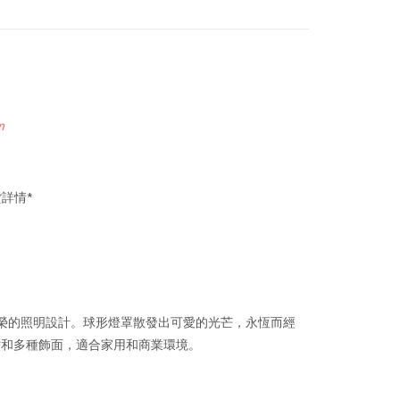
m
詳情*
燈是一項屢獲殊榮的照明設計。球形燈罩散發出可愛的光芒，永恆而經
寸和多種飾面，適合家用和商業環境。