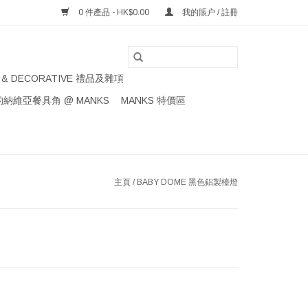
0 件產品 - HK$0.00
我的賬户 / 註冊
S & DECORATIVE 禮品及雜項
納維亞餐具角 @ MANKS
MANKS 特價區
主頁
/
BABY DOME 黑色鋁製檯燈