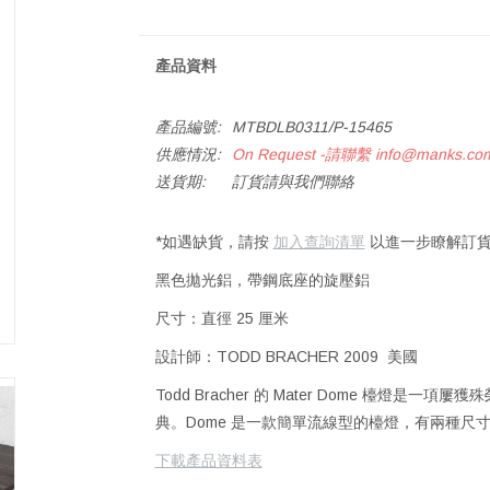
產品資料
產品編號:
MTBDLB0311/P-15465
供應情況:
On Request -請聯繫
info@manks.co
送貨期:
訂貨請與我們聯絡
*如遇缺貨，請按
加入查詢清單
以進一步瞭解訂貨
黑色拋光鋁，帶鋼底座的旋壓鋁
尺寸：直徑 25 厘米
設計師：TODD BRACHER 2009 美國
Todd Bracher 的 Mater Dome 檯
典。Dome 是一款簡單流線型的檯燈，有兩種尺
下載產品資料表