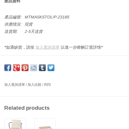
產品資料
產品編號:
MTMASKSTOL/P-23185
供應情況:
現貨
送貨期:
2-5天送貨
*如遇缺貨，請按
加入查詢清單
以進一步瞭解訂貨詳情*
06050 MASK 凳子，座椅以嘉士伯啤酒粕和工業廢塑料制成，金屬
鋼架，
尺寸：寬 40 x 深 40 x 高 45-72 厘米
設計師：EVA HALOU 丹麥
加入查詢清單
/
加入比較
/
列印
Mask凳是由丹麥建築師Eva Harlou設計的。該設計是一種新的突破
性生產方法，該方法使Mater可以使用嘉士伯啤酒生產中的低價值廢
Related products
料–廢穀物（丹麥“Mask”）–並將其轉變為有用的獨特設計。 Mater
與丹麥技術研究所合作開發了一種新的工業技術來處理廢物，例如
啤酒生產中的廢穀物以及其他纖維廢料。