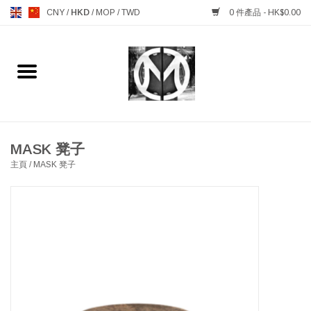
CNY
/
HKD
/
MOP
/
TWD
0 件產品 - HK$0.00
主頁
FURNITURE 傢俱
MANKS ANTIQUES 古董
MASK 凳子
主頁
/
MASK 凳子
LIGHTING 燈飾燈具
TABLEWARE 餐具
GIFTS & DECORATIVE 禮品
及雜項