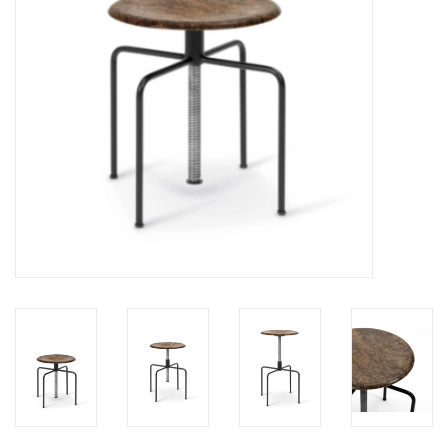
HEALTHY LIVING 健康家居
LATEST ARRIVALS 最新扺港
MATER 系列
FREDERICIA 系列
新斯堪的納維亞餐具角 @ MANKS
MANKS 特價區
Gift cards
STORIES 故事