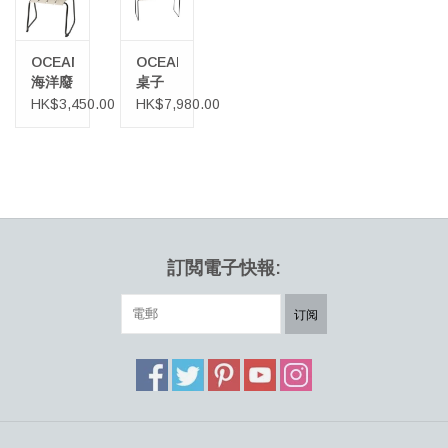
經過多年的研究和測試，Mater設法處理了廢料，並將其與工業後的
塑料廢料混合在一起，製成了適合壓製成型的獨特化合物。Mask凳
OCEAN
OCEAN
展示了一種“浪費價值”技術和解決方案，可以更有效地重用公司的資
海洋廢
桌子
源，照顧地球母親和下一代。Mask凳的高度是可調的，因此是一件
物再生
HK$3,450.00
HK$7,980.00
靈活的家具。
環保椅
該生產方法使公司能夠根據自己的廢物流創建下一個內部解決方
案。面具凳的創建是為了支持聯合國可持續發展目標 12、13 和
17。
訂閲電子快報:
订阅