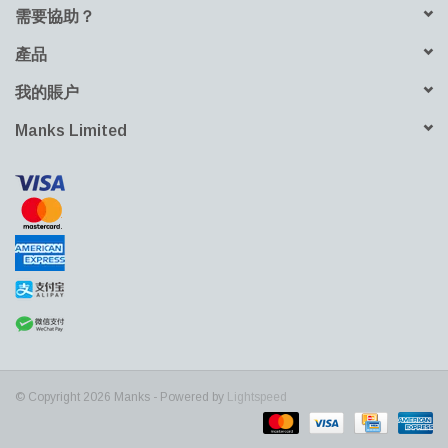
需要協助？
產品
我的賬户
Manks Limited
© Copyright 2026 Manks - Powered by
Lightspeed