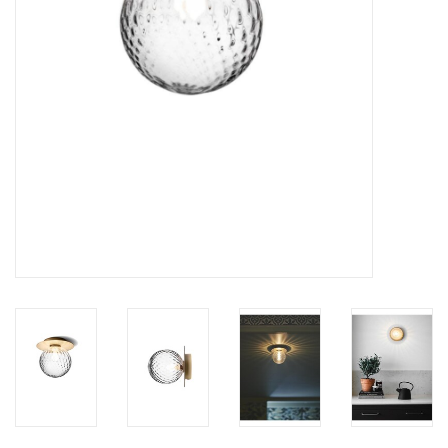
HEALTHY LIVING 健康家居
LATEST ARRIVALS 最新扺港
MATER 系列
FREDERICIA 系列
新斯堪的納維亞餐具角 @ MANKS
MANKS 特價區
Gift cards
STORIES 故事