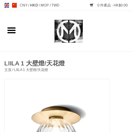
CNY
/
HKD
/
MOP
/
TWD
0 件產品 - HK$0.00
主頁
FURNITURE 傢俱
MANKS ANTIQUES 古董
LIILA 1 大壁燈/天花燈
主頁
/
LIILA 1 大壁燈/天花燈
LIGHTING 燈飾燈具
TABLEWARE 餐具
GIFTS & DECORATIVE 禮品
及雜項