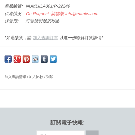
產品編號:
NUMLIILA001/P-22249
供應情況:
On Request -請聯繫
info@manks.com
送貨期:
訂貨請與我們聯絡
*如遇缺貨，請
加入查詢訂單
以進一步瞭解訂貨詳情*
LIILA 1 大壁燈/天花燈
口吹光學透明玻璃罩，北歐金屬基底
尺寸：直徑24.5X 高23 CM
加入查詢清單
/
加入比較
/
列印
設計師：SOFIE REFER 丹麥
Liila 1是一盞單燈，在墻壁或天花板上看起來都很漂亮。 它的形式很
簡單，由薄的圓形金屬片和獨特的吹口玻璃球組成。 Liila 1也適合較
小的房間和門廳。
下載產品資料表
訂閲電子快報: