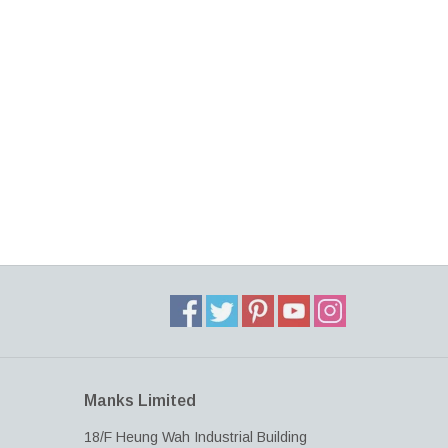
Manks Limited
18/F Heung Wah Industrial Building