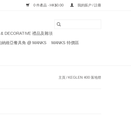
0 件產品 - HK$0.00
我的賬户 / 註冊
S & DECORATIVE 禮品及雜項
納維亞餐具角 @ MANKS
MANKS 特價區
主頁
/
KEGLEN 400 落地燈