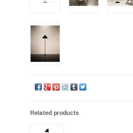
Related products
YUH LED 黃銅落
地燈