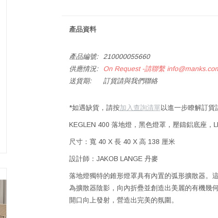
產品資料
產品編號:
210000055660
供應情況:
On Request -請聯繫
info@manks.co
送貨期:
訂貨請與我們聯絡
*如遇缺貨，請按
加入查詢清單
以進一步瞭解訂貨
KEGLEN 400 落地燈，黑色燈罩，壓鑄鋁底座，LE
尺寸：寬 40 X 長 40 X 高 138 厘米
設計師：JAKOB LANGE 丹麥
落地燈獨特的錐形燈罩具有內置的弧形擴散器。
為擴散器陰影，向內折疊並創造出美麗的有機幾
開口向上發射，營造出完美的氛圍。