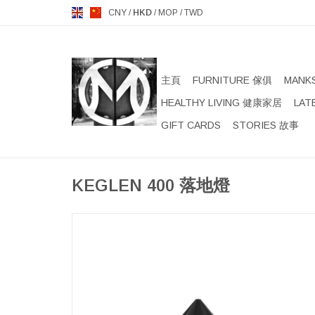
CNY
/
HKD
/
MOP
/
TWD
主頁
FURNITURE 傢俱
MANK
HEALTHY LIVING 健康家居
LAT
GIFT CARDS
STORIES 故事
KEGLEN 400 落地燈