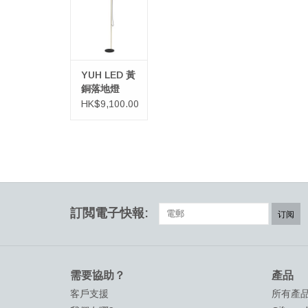
YUH LED 黃
銅落地燈
HK$9,100.00
訂閲電子快報:
订阅
需要協助？
產品
客戶支援
所有產