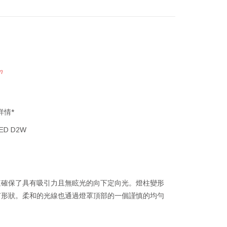
m
詳情*
D D2W
這確保了具有吸引力且無眩光的向下定向光。燈柱變形
何形狀。柔和的光線也通過燈罩頂部的一個謹慎的均勻