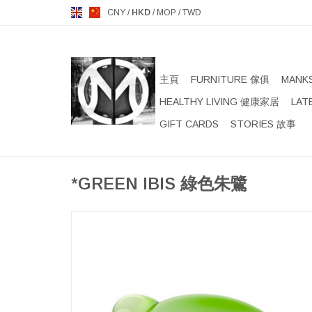
CNY
/
HKD
/
MOP
/
TWD
主頁
FURNITURE 傢俱
MANK
HEALTHY LIVING 健康家居
LAT
GIFT CARDS
STORIES 故事
*GREEN IBIS 綠色朱鷺