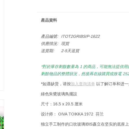
產品資料
產品編號:
ITOT2GRIBS/P-1622
供應情況:
現貨
送貨期:
2-5天送貨
*對於庫存剩餘數量為 1 的商品，可能無法提供用於
剩餘物品的整體狀況，然後再在線購買或致電 2522 
*如遇缺货，请按
加入查询清单
以了解订单和进一
綠色朱鷺玻璃鳥擺設
尺寸：16.5 x 20.5 厘米
设计师： OIVA TOIKKA 1972 芬兰
独立手工制作的口吹玻璃IBIS矗立在坚实的底座