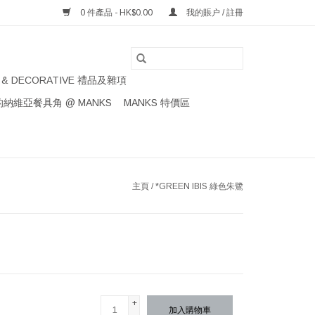
0 件產品 - HK$0.00
我的賬户 / 註冊
S & DECORATIVE 禮品及雜項
納維亞餐具角 @ MANKS
MANKS 特價區
主頁
/
*GREEN IBIS 綠色朱鷺
+
加入購物車