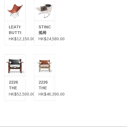
LEATHER
STINGRAY
BUTTERFLY
搖椅
皮革蝴
HK$12,150.00
HK$24,580.00
蝶型椅
子
2226
2226
THE
THE
SPANISH
SPANISH
HK$52,500.00
HK$46,390.00
CHAIR
CHAIR
黑色皮
西班牙
革西班
椅/休
牙椅/
閒椅
休閒椅