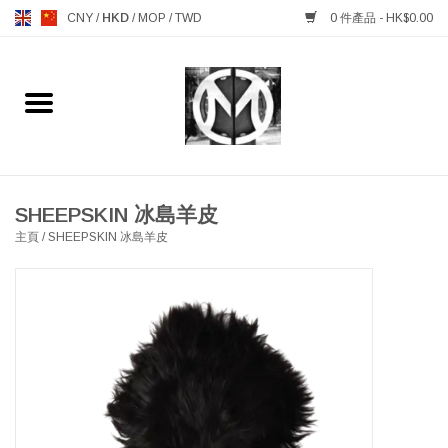
CNY
/
HKD
/
MOP
/
TWD
0 件產品 - HK$0.00
主頁
FURNITURE 傢俱
MANKS ANTIQUES 古董
SHEEPSKIN 冰島羊皮
主頁
/
SHEEPSKIN 冰島羊皮
LIGHTING 燈飾燈具
TABLEWARE 餐具
GIFTS & DECORATIVE 禮品
及雜項