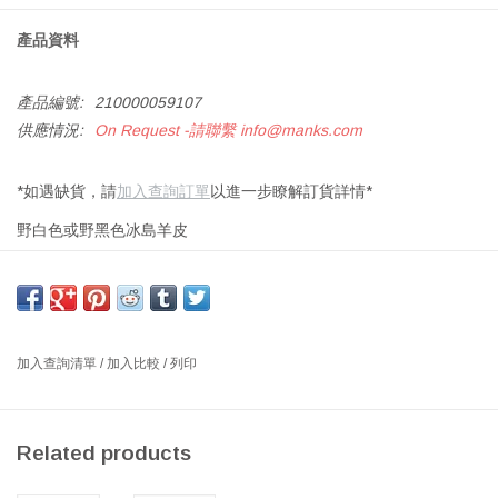
產品資料
產品編號:
210000059107
供應情況:
On Request -請聯繫
info@manks.com
*如遇缺貨，請
加入查詢訂單
以進一步瞭解訂貨詳情*
野白色或野黑色冰島羊皮
尺寸：長110-120 X 寬70-90 厘米
經過精心挑選，只選擇最好的冰島羊皮來搭配蝴蝶椅。
這種羊皮是冰島肉類生產的副產品。皮革經過生態鞣製，以確保水
加入查詢清單
/
加入比較
/
列印
或土壤沒有受到污染。產品中未添加任何著色劑，顏色自然。
Related products