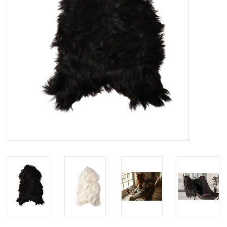
HEALTHY LIVING 健康家居
LATEST ARRIVALS 最新扺港
MATER 系列
FREDERICIA 系列
新斯堪的納維亞餐具角 @ MANKS
MANKS 特價區
Gift cards
STORIES 故事