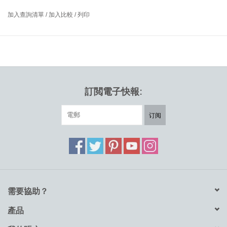
花磚可用於裝飾牆壁和地板。化妝因其獨特精緻的質感和美感，被
加入查詢清單
/
加入比較
/
列印
廣泛應用於宮殿、博物館、音樂廳、高檔住宅和會所等，幾乎跨越
了整個近代史。
相較於瓷質花磚，水泥花磚的圖案由註漿完成，表面3-5mm 的花色
圖案層使它不懼常年的磨損。水泥花磚的圖案層與基底層通過液壓
一體成型，無需燒製，表面觸感細膩。水泥的材質特性使得它在經
過長時間的使用與養護之後會呈現包漿的溫潤質感，色彩愈發鮮
訂閲電子快報:
艷，歷久彌新。
订阅
需要協助？
產品