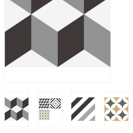
HEALTHY LIVING 健康家居
LATEST ARRIVALS 最新扺港
MATER 系列
FREDERICIA 系列
新斯堪的納維亞餐具角 @ MANKS
MANKS 特價區
Gift cards
STORIES 故事