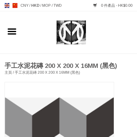
CNY
/
HKD
/
MOP
/
TWD
0 件產品 - HK$0.00
主頁
FURNITURE 傢俱
MANKS ANTIQUES 古董
手工水泥花磚 200 X 200 X 16MM (黑色)
主頁
/
手工水泥花磚 200 X 200 X 16MM (黑色)
LIGHTING 燈飾燈具
TABLEWARE 餐具
GIFTS & DECORATIVE 禮品
及雜項