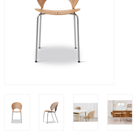
HEALTHY LIVING 健康家居
LATEST ARRIVALS 最新扺港
MATER 系列
FREDERICIA 系列
新斯堪的納維亞餐具角 @ MANKS
MANKS 特價區
Gift cards
STORIES 故事