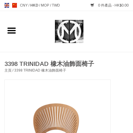
CNY
/
HKD
/
MOP
/
TWD
0 件產品 - HK$0.00
主頁
FURNITURE 傢俱
MANKS ANTIQUES 古董
3398 TRINIDAD 橡木油飾面椅子
主頁
/
3398 TRINIDAD 橡木油飾面椅子
LIGHTING 燈飾燈具
TABLEWARE 餐具
GIFTS & DECORATIVE 禮品
及雜項