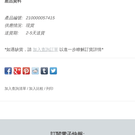
產品資料
產品編號:
210000057415
供應情況:
現貨
送貨期:
2-5天送貨
*如遇缺貨，請
加入查詢訂單
以進一步瞭解訂貨詳情*
3398 TRINIDAD 椅子，可疊放，橡木油飾面，帶拉絲鋼腿
尺寸：寬48.5 x 深57 x 高85 厘米，高：45.5 厘米
設計師：Nanna DITZEL 1993 年丹麥
加入查詢清單
/
加入比較
/
列印
1993 年設計特立尼達椅時，Nanna Ditzel 從她在特立尼達旅行時在
殖民建築中看到的薑餅外牆的精美浮雕中找到了靈感。 就像外牆一
樣，椅子的鏤空浮雕引發了光與影的相互作用，創造了投射到空間
的圖案和微妙的運動感。
訂閲電子快報: