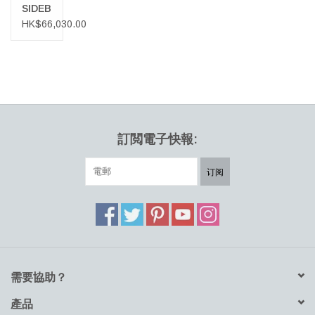
SIDEBOARD
165厘
HK$66,030.00
米寬餐
邊櫃
訂閲電子快報:
订阅
需要協助？
產品