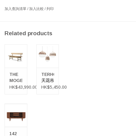
尺寸: 寬54 X 深49.6 X 高79.4厘米, 座位高度:45厘米
加入查詢清單
/
加入比較
/
列印
設計師: CECILIE MANZ 2019 丹麥
直立的實木框架，POST扶手椅體現了設計師Cecilie Manz簡約的丹
Related products
麥設計原則。巧妙的椅臂設計最大程度地節省了空間，提供了椅個
舒適寬大的座位。POST椅子看起來幹凈利落，可運用到任何餐廳，
酒店，私人家庭或公司內部設計。膠合板的座椅和背面設計增加微
妙的特點，可選用皮革或織物座椅軟墊。
THE
TERHO
MOGENSEN
天花吊
長凳
燈
HK$43,990.00
HK$5,450.00
142