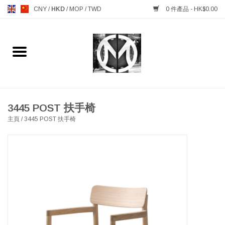
CNY
/
HKD
/
MOP
/
TWD
0 件產品 - HK$0.00
主頁
FURNITURE 傢俱
MANKS ANTIQUES 古董
3445 POST 扶手椅
主頁
/
3445 POST 扶手椅
LIGHTING 燈飾燈具
TABLEWARE 餐具
GIFTS & DECORATIVE 禮品
及雜項