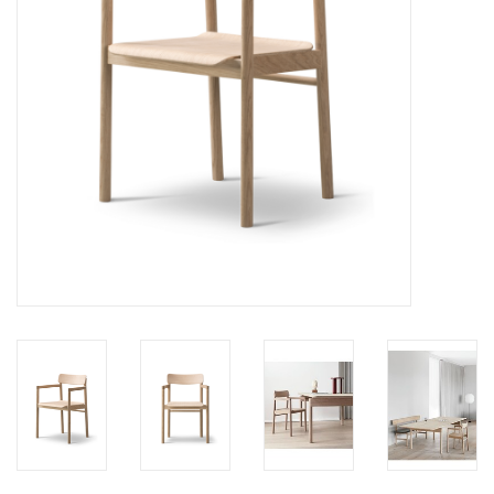
HEALTHY LIVING 健康家居
LATEST ARRIVALS 最新扺港
MATER 系列
FREDERICIA 系列
新斯堪的納維亞餐具角 @ MANKS
MANKS 特價區
Gift cards
STORIES 故事