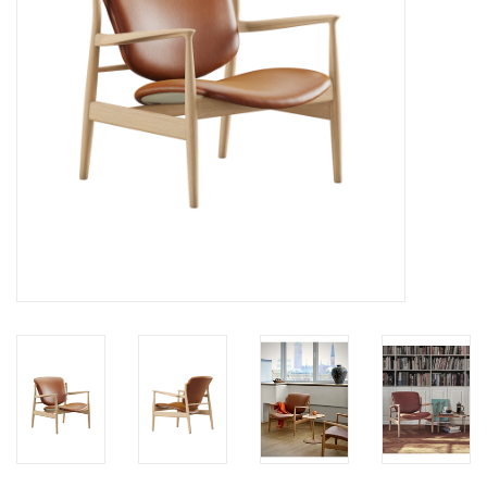
HEALTHY LIVING 健康家居
LATEST ARRIVALS 最新扺港
MATER 系列
FREDERICIA 系列
新斯堪的納維亞餐具角 @ MANKS
MANKS 特價區
Gift cards
STORIES 故事