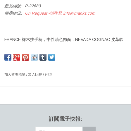
產品編號:
P-22683
供應情況:
On Request -請聯繫
info@manks.com
FRANCE 橡木扶手椅，中性油色飾面，NEVADA COGNAC 皮革軟
墊
尺寸：寬80 x 深72 x 高81 厘米，高：38 厘米
設計師：FINN JUHL 1956 丹麥
加入查詢清單
/
加入比較
/
列印
這款椅子是 Finn Juhl 為數不多的專為工業生產設計的椅子之一，以
其精緻的細節而聞名；座椅和靠背從框架上抬起，而扶手上有標誌
性的裁紙刀細節。這款椅子採用引人注目的有機形狀木質框架，座
椅和靠背採用皮革或織物手工裝飾，具有永恆的外觀。無論放置在
家庭辦公室、客廳還是大廳，France Chair 都是一件優雅的作品，
體現了有機設計和卓越舒適度的重要性。
訂閲電子快報: