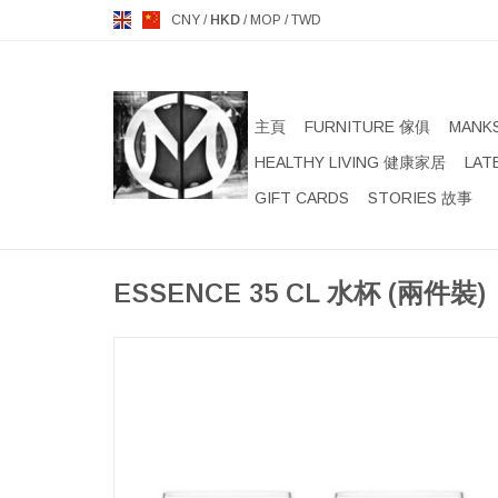
CNY
/
HKD
/
MOP
/
TWD
主頁
FURNITURE 傢俱
MANK
HEALTHY LIVING 健康家居
LAT
GIFT CARDS
STORIES 故事
ESSENCE 35 CL 水杯 (兩件裝)