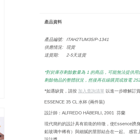
產品資料
產品編號:
ITAH2TUM35/P-1341
供應情況:
現貨
送貨期:
2-5天送貨
*對於庫存剩餘數量為 1 的商品，可能無法提供用於
剩餘物品的整體狀況，然後再在線購買或致電 2522 
*如遇缺貨，請按
加入查詢清單
以進一步瞭解訂貨
ESSENCE 35 CL 水杯 (兩件裝)
設計師：ALFREDO HÄBERLI, 2001 芬蘭
現代簡約的設計具有前衛的特徵，使Essence
鉛玻璃中稀有）與細膩的莖部結合在一起。 感官上令人愉
設計獎。