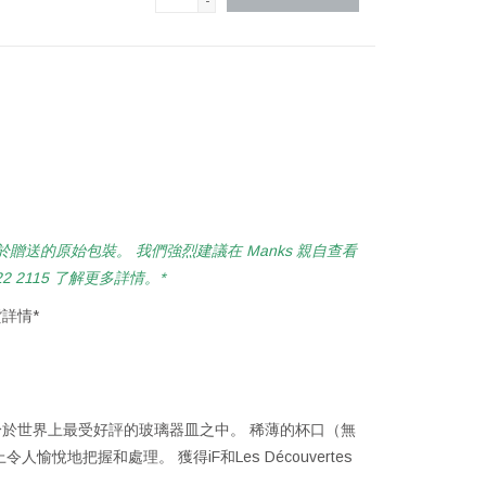
-
贈送的原始包裝。 我們強烈建議在 Manks 親自查看
2115 了解更多詳情。*
詳情*
躋身於世界上最受好評的玻璃器皿之中。 稀薄的杯口（無
悅地把握和處理。 獲得iF和Les Découvertes