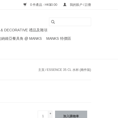
0 件產品 - HK$0.00
我的賬户 / 註冊
S & DECORATIVE 禮品及雜項
納維亞餐具角 @ MANKS
MANKS 特價區
主頁
/
ESSENCE 35 CL 水杯 (兩件裝)
+
加入購物車