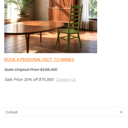
HEALTHY LIVING 健康家居
LATEST ARRIVALS 最新扺港
MATER 系列
FREDERICIA 系列
BOOK A PERSONAL VISIT TO MANKS
新斯堪的納維亞餐具角 @ MANKS
Suite Original Price $108,400
Sale Price 30% off $75,880
Contact Us
MANKS 特價區
Gift cards
STORIES 故事