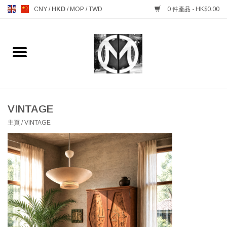
CNY
/
HKD
/
MOP
/
TWD
0 件產品 - HK$0.00
主頁
FURNITURE 傢俱
MANKS ANTIQUES 古董
VINTAGE
主頁
/
VINTAGE
LIGHTING 燈飾燈具
TABLEWARE 餐具
GIFTS & DECORATIVE 禮品
及雜項