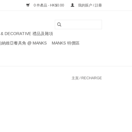
0 件產品 - HK$0.00
我的賬户 / 註冊
S & DECORATIVE 禮品及雜項
納維亞餐具角 @ MANKS
MANKS 特價區
主頁
/
RECHARGE