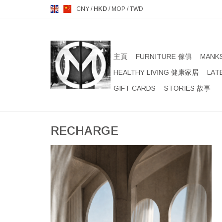
CNY
/
HKD
/
MOP
/
TWD
主頁
FURNITURE 傢俱
MANK
HEALTHY LIVING 健康家居
LAT
GIFT CARDS
STORIES 故事
RECHARGE