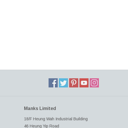
Manks Limited
18/F Heung Wah Industrial Building
46 Heung Yip Road