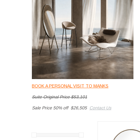
BOOK A PERSONAL VISIT TO MANKS
Suite Original Price $53,101
Sale Price 50% off $26,505
Contact Us
MONDO 鏡
加入購物車