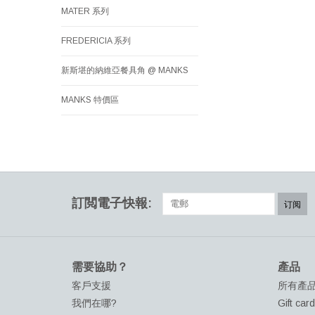
MATER 系列
FREDERICIA 系列
新斯堪的納維亞餐具角 @ MANKS
MANKS 特價區
訂閲電子快報:
订阅
需要協助？
產品
客戶支援
所有產
我們在哪?
Gift car