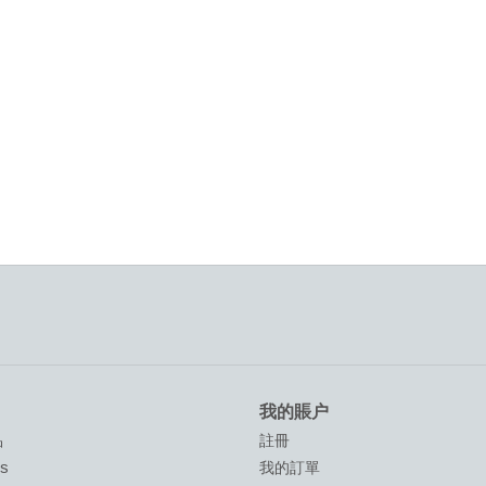
我的賬户
品
註冊
ds
我的訂單