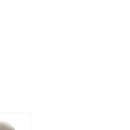
UM 吧檯椅
購物車