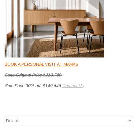
HEALTHY LIVING 健康家居
LATEST ARRIVALS 最新扺港
MATER 系列
FREDERICIA 系列
BOOK A PERSONAL VISIT AT MANKS
新斯堪的納維亞餐具角 @ MANKS
Suite Original Price $213,780
Sale Price 30% off. $149,646
Contact Us
MANKS 特價區
Gift cards
STORIES 故事