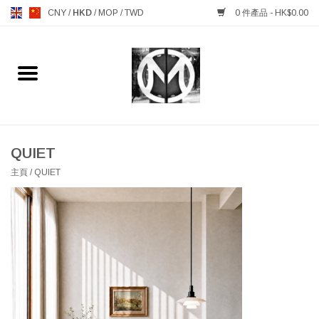
CNY
/
HKD
/
MOP
/
TWD
0 件產品 - HK$0.00
主頁
FURNITURE 傢俱
MANKS ANTIQUES 古董
QUIET
主頁
/
QUIET
LIGHTING 燈飾燈具
TABLEWARE 餐具
GIFTS & DECORATIVE 禮品
及雜項