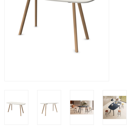
HEALTHY LIVING 健康家居
LATEST ARRIVALS 最新扺港
MATER 系列
FREDERICIA 系列
新斯堪的納維亞餐具角 @ MANKS
MANKS 特價區
Gift cards
STORIES 故事