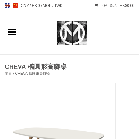
CNY
/
HKD
/
MOP
/
TWD
0 件產品 - HK$0.00
主頁
FURNITURE 傢俱
MANKS ANTIQUES 古董
CREVA 橢圓形高腳桌
主頁
/
CREVA 橢圓形高腳桌
LIGHTING 燈飾燈具
TABLEWARE 餐具
GIFTS & DECORATIVE 禮品
及雜項