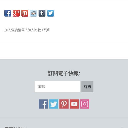
設計師：KASCHKASCH
Creva 系列以個人需求為先，打造了一個工作空間生態系統。該系
列提供多種可能性，讓人們可以聚集在一起、交流互動、集思廣
益、進行一對一會談，同時也包含適合深度專注和創意構思的理想
加入查詢清單
/
加入比較
/
列印
空間。
更多飾面可供選擇。
訂閲電子快報:
订阅