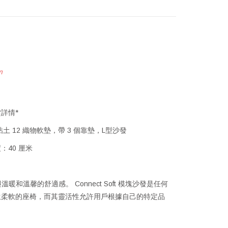
m
詳情*
，粘土 12 織物軟墊，帶 3 個靠墊，L型沙發
度：40 厘米
與溫暖和溫馨的舒適感。 Connect Soft 模塊沙發是任何
生柔軟的座椅，而其靈活性允許用戶根據自己的特定品