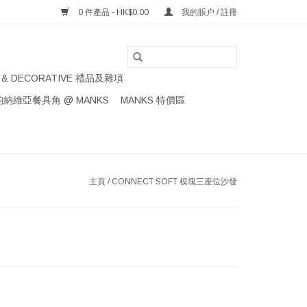
0 件產品 - HK$0.00
我的賬户 / 註冊
S & DECORATIVE 禮品及雜項
納維亞餐具角 @ MANKS
MANKS 特價區
主頁
/
CONNECT SOFT 模塊三座位沙發