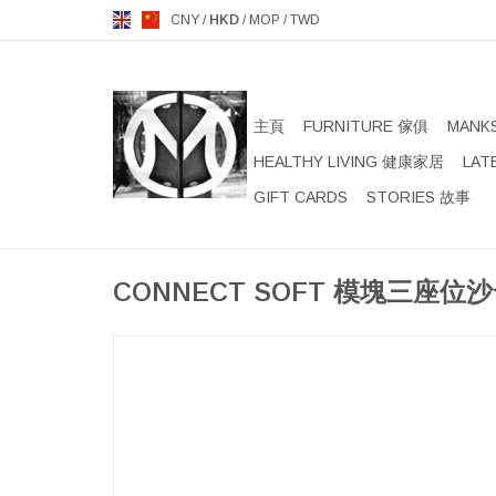
CNY
/
HKD
/
MOP
/
TWD
主頁
FURNITURE 傢俱
MANK
HEALTHY LIVING 健康家居
LAT
GIFT CARDS
STORIES 故事
CONNECT SOFT 模塊三座位