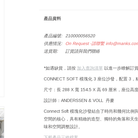
產品資料
產品編號:
210000056520
供應情況:
On Request -請聯繫
info@manks.co
送貨期:
訂貨請與我們聯絡
*如遇缺貨，請按
加入查詢清單
以進一步瞭解訂貨
CONNECT SOFT 模塊化 3 座位沙發，配置 3
尺寸：長 288 X 寬 154.5 X 高 69 厘米，座位高
設計師：ANDERSSEN & VOLL 丹麥
Connect Soft 模塊化沙發結合了時尚和幾何比例
空間的核心，具有精緻的造型、獨特的角落和天
味和空間調整設計。
下載產品三維檔案