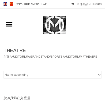
CNY
/
HKD
/
MOP
/
TWD
0 件產品 - HK$0.00
主頁
FURNITURE 傢俱
MANKS ANTIQUES 古董
THEATRE
主頁
/
AUDITORIUM/GRANDSTAND/SPORTS
/
AUDITORIUM
/
THEATRE
LIGHTING 燈飾燈具
TABLEWARE 餐具
GIFTS & DECORATIVE 禮品
及雜項
沒有找到任何產品...