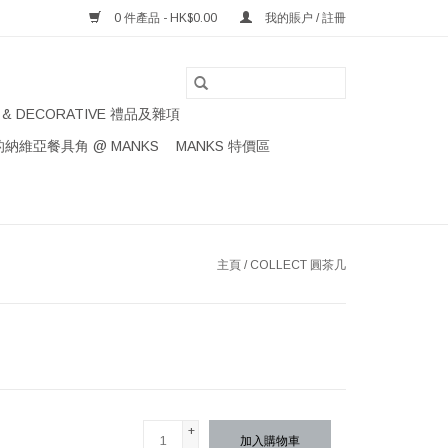
0 件產品 - HK$0.00
我的賬户 / 註冊
S & DECORATIVE 禮品及雜項
納維亞餐具角 @ MANKS
MANKS 特價區
主頁
/
COLLECT 圓茶几
+
加入購物車