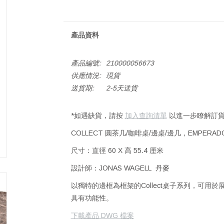
產品資料
產品編號:
210000056673
供應情況:
現貨
送貨期:
2-5天送貨
*如遇缺貨，請按
加入查詢清單
以進一步瞭解訂貨
COLLECT 圓茶几/咖啡桌/邊桌/邊几，EMPERAD
尺寸：直徑 60 X 高 55.4 厘米
設計師：JONAS WAGELL 丹麥
以獨特的邊框為框架的Collect桌子系列，可
具有功能性。
下載產品 DWG 檔案