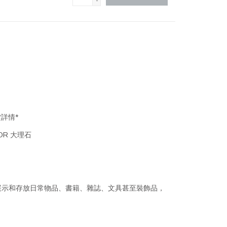
-
詳情*
OR 大理石
用於展示和存放日常物品、書籍、雜誌、文具甚至裝飾品，