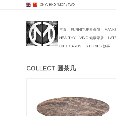
CNY
/
HKD
/
MOP
/
TWD
主頁
FURNITURE 傢俱
MANK
HEALTHY LIVING 健康家居
LAT
GIFT CARDS
STORIES 故事
COLLECT 圓茶几