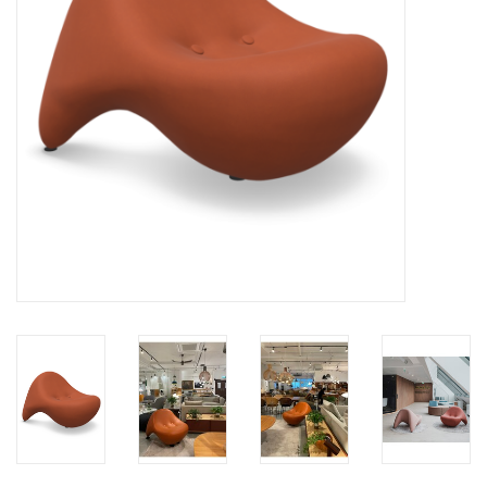
HEALTHY LIVING 健康家居
LATEST ARRIVALS 最新扺港
MATER 系列
FREDERICIA 系列
新斯堪的納維亞餐具角 @ MANKS
MANKS 特價區
Gift cards
STORIES 故事