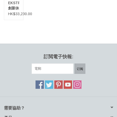
EKSTREM
創新休
閒椅
HK$33,230.00
訂閲電子快報:
订阅
需要協助？