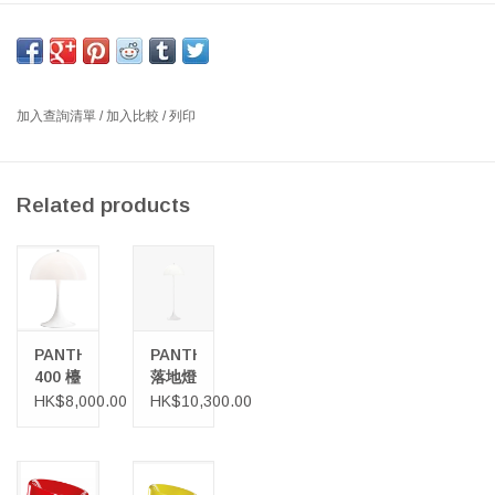
COLANI 休閒椅，採用SKAI PAROTEGA 皮革，顏色：NF654
尺寸：寬 83 x 深 100 x 高 71 厘米，座高：40 厘米
設計者：路易吉·科拉尼
加入查詢清單
/
加入比較
/
列印
這款卓越的休閒椅以其符合人體工學的設計而著稱，提供極佳的舒
適度。流暢的線條即使在簡約的環境中也能增添活力。
Related products
PANTHELLA
PANTHELLA
400 檯
落地燈
燈
HK$8,000.00
HK$10,300.00