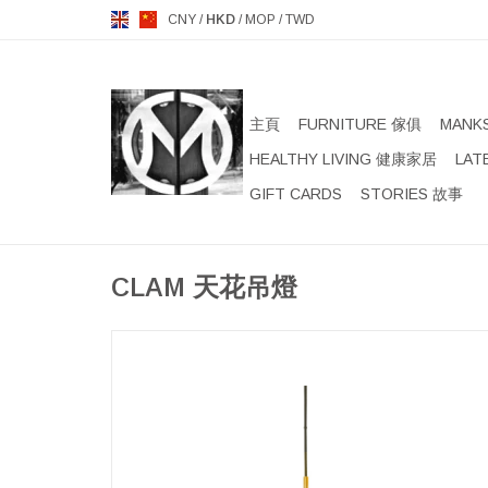
CNY
/
HKD
/
MOP
/
TWD
主頁
FURNITURE 傢俱
MANK
HEALTHY LIVING 健康家居
LAT
GIFT CARDS
STORIES 故事
CLAM 天花吊燈