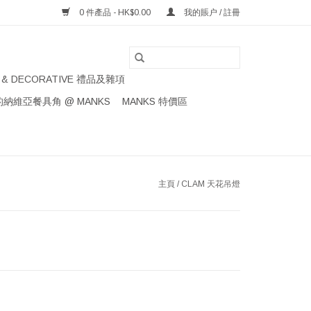
0 件產品 - HK$0.00
我的賬户 / 註冊
S & DECORATIVE 禮品及雜項
納維亞餐具角 @ MANKS
MANKS 特價區
主頁
/
CLAM 天花吊燈