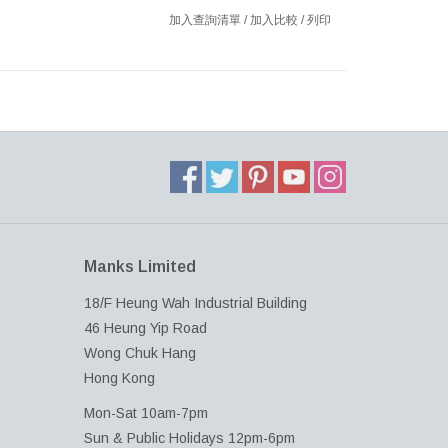
加入查詢清單
/
加入比較
/
列印
Manks Limited
18/F Heung Wah Industrial Building
46 Heung Yip Road
Wong Chuk Hang
Hong Kong
Mon-Sat 10am-7pm
Sun & Public Holidays 12pm-6pm