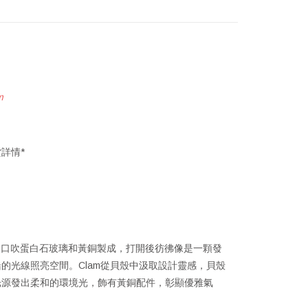
m
詳情*
設計，採用口吹蛋白石玻璃和黃銅製成，打開後彷彿像是一顆發
的光線照亮空間。Clam從貝殼中汲取設計靈感，貝殼
光源發出柔和的環境光，飾有黃銅配件，彰顯優雅氣