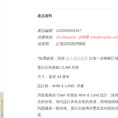
產品資料
產品編號:
210000055347
供應情況:
On Request -請聯繫
info@manks.co
送貨期:
訂貨請與我們聯絡
*如遇缺貨，請按
加入查詢清單
以進一步瞭解訂貨
蛋白石和黃銅 CLAM 吊燈
尺寸：直徑 44 厘米
設計師：AHM & LUND 丹麥
貝殼風格的 Clam 吊燈由 Ahm & Lund 
光的珍珠。現代設計具有永恆的美感，用增強情緒
內隱藏著一顆珍珠。蛋白石玻璃吊墜從其內部的
質。