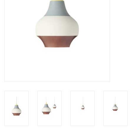
HEALTHY LIVING 健康家居
LATEST ARRIVALS 最新扺港
MATER 系列
FREDERICIA 系列
新斯堪的納維亞餐具角 @ MANKS
MANKS 特價區
Gift cards
STORIES 故事