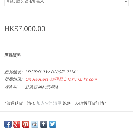
HK$7,000.00
產品資料
產品編號:
LPCIRQYLW-D380/P-21141
供應情況:
On Request -請聯繫
info@manks.com
送貨期:
訂貨請與我們聯絡
*如遇缺貨，請按
加入查詢清單
以進一步瞭解訂貨詳情*
CIRQUE 吊燈，頂部漆上黃色，拉絲鋁制燈罩
尺寸: 直徑 150 X 高 188 毫米，直徑 220 X 高 294 毫米 及 直徑
380 X 高 478 毫米